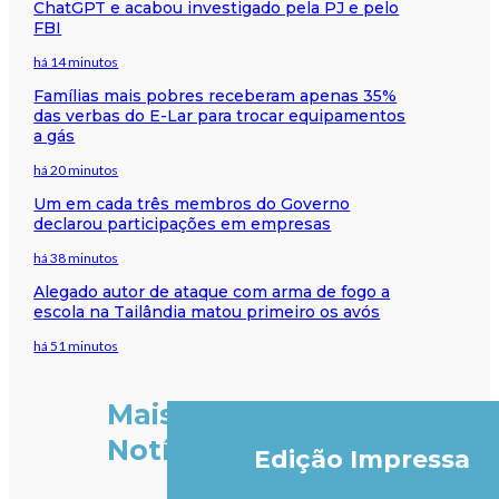
ChatGPT e acabou investigado pela PJ e pelo
FBI
há 14 minutos
Famílias mais pobres receberam apenas 35%
das verbas do E-Lar para trocar equipamentos
a gás
há 20 minutos
Um em cada três membros do Governo
declarou participações em empresas
há 38 minutos
Alegado autor de ataque com arma de fogo a
escola na Tailândia matou primeiro os avós
há 51 minutos
Mais
Notícias
Edição Impressa