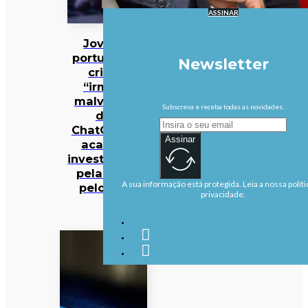
ASSINAR
Jovem
português
Newsletter
criou
“irmão
malvado”
Subscreva e receba todas as novidades.
do
ChatGPT e
Assinar
acabou
investigado
pela PJ e
A sua informação está protegida. Leia a nossa políti
pelo FBI
privacidade.