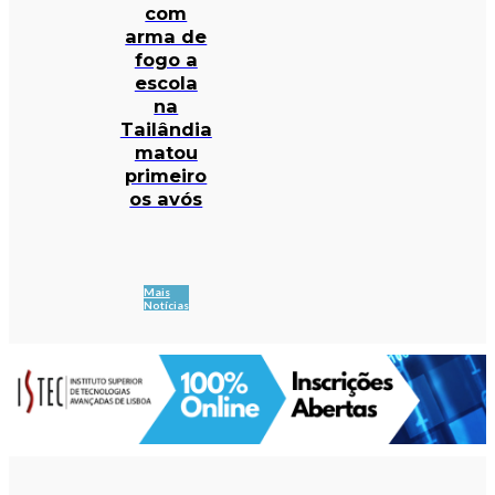
com
arma de
fogo a
escola
na
Tailândia
matou
primeiro
os avós
Mais
Notícias