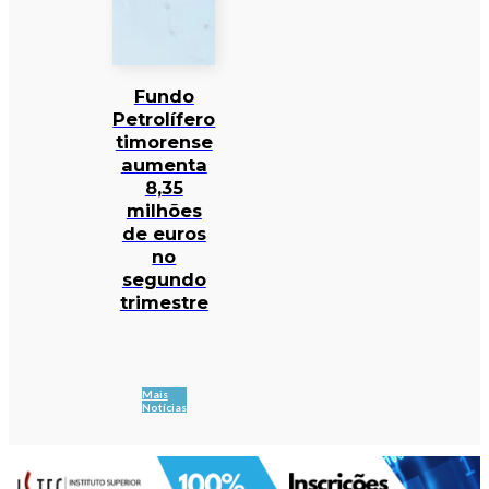
Fundo
Petrolífero
timorense
aumenta
8,35
milhões
de euros
no
segundo
trimestre
Mais
Notícias