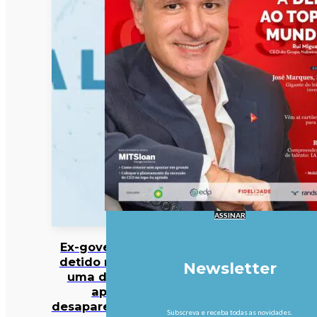
ASSINAR
Ex-governador
detido mais de
Newsletter
uma década
após
desaparecimento
Subscreva e receba todas as novidades.