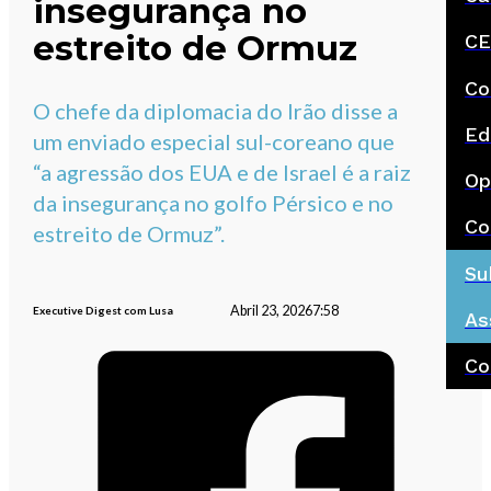
insegurança no
estreito de Ormuz
CE
Co
O chefe da diplomacia do Irão disse a
Ed
um enviado especial sul-coreano que
“a agressão dos EUA e de Israel é a raiz
Op
da insegurança no golfo Pérsico e no
Co
estreito de Ormuz”.
Su
Abril 23, 2026
7:58
Executive Digest com Lusa
As
Co