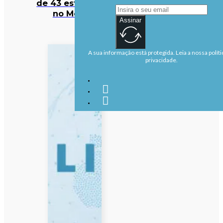
de 43 estudantes
no México
Assinar
A sua informação está protegida. Leia a nossa políti
privacidade.