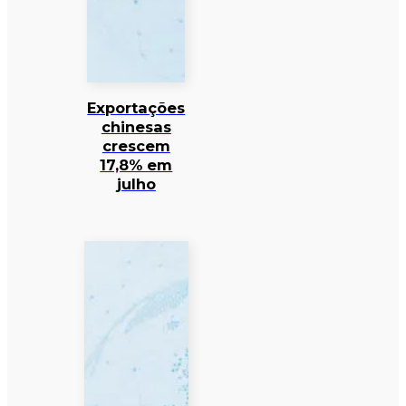
Exportações
chinesas
crescem
17,8% em
julho