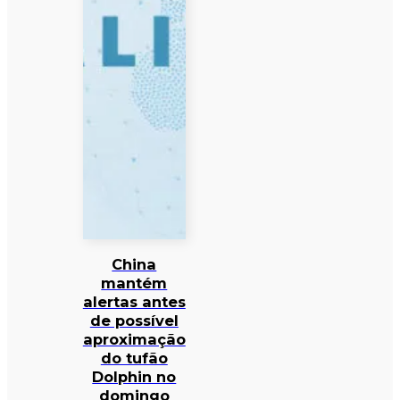
China
mantém
alertas antes
de possível
aproximação
do tufão
Dolphin no
domingo