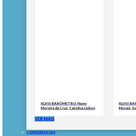
XLVIII BARÓMETRO: Nuno
XLVIII B
Moreira da Cruz, Católica Lisbon
Morais, S
VER MAIS
CONFERÊNCIAS