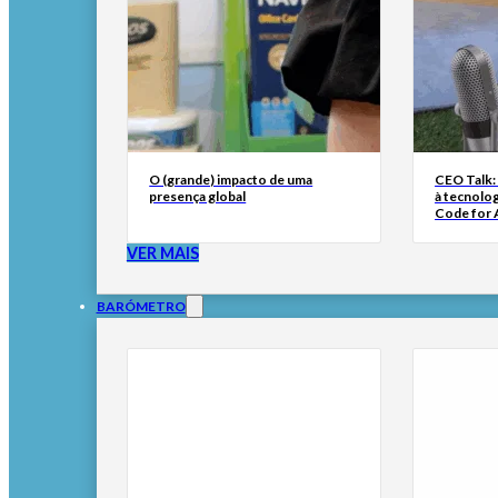
O (grande) impacto de uma
CEO Talk:
presença global
à tecnolog
Code for A
VER MAIS
BARÓMETRO