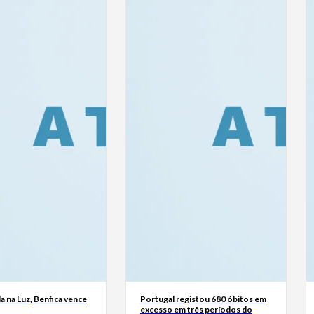
a na Luz, Benfica vence
Portugal registou 680 óbitos em
excesso em três períodos do