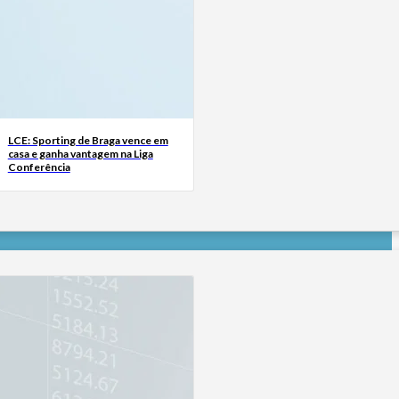
LCE: Sporting de Braga vence em
casa e ganha vantagem na Liga
Conferência