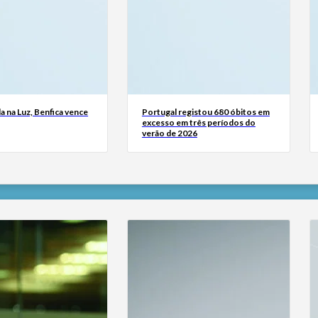
a na Luz, Benfica vence
Portugal registou 680 óbitos em
excesso em três períodos do
verão de 2026