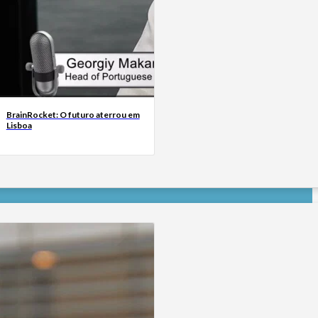
BrainRocket: O futuro aterrou em
Lisboa