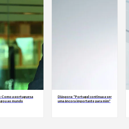
a: Como a portuguesa
Diáspora: “Portugal continua a ser
egou ao mundo
uma âncora importante para mim”