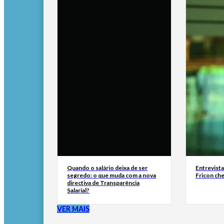
Quando o salário deixa de ser
Entrevist
segredo: o que muda com a nova
Fricon ch
directiva de Transparência
Salarial?
VER MAIS