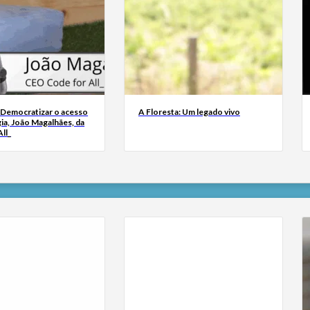
 Democratizar o acesso
A Floresta: Um legado vivo
ia, João Magalhães, da
ll_