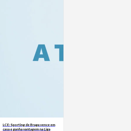
LCE: Sporting de Braga vence em
casa e ganha vantagem na Liga