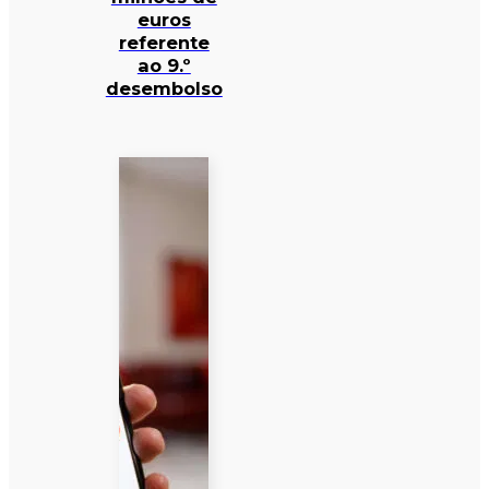
euros
referente
ao 9.º
desembolso