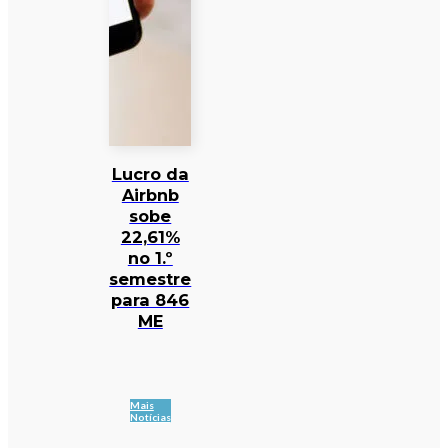
Lucro da
Airbnb
sobe
22,61%
no 1.º
semestre
para 846
ME
Mais
Notícias