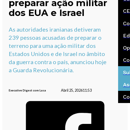
preparar ação militar
dos EUA e Israel
CE
Co
As autoridades iranianas detiveram
Ed
239 pessoas acusadas de preparar o
terreno para uma ação militar dos
Op
Estados Unidos e de Israel no âmbito
Co
da guerra contra o país, anunciou hoje
a Guarda Revolucionária.
Su
As
Abril 25, 2026
11:53
Executive Digest com Lusa
Co