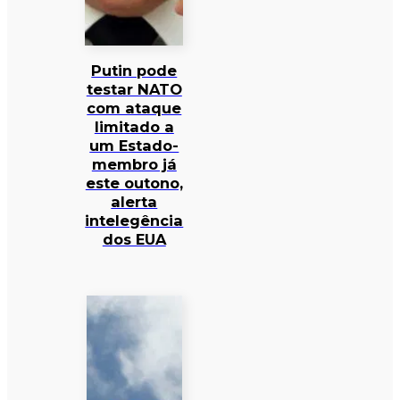
Putin pode
testar NATO
com ataque
limitado a
um Estado-
membro já
este outono,
alerta
intelegência
dos EUA