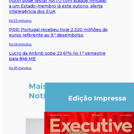
Putin pode testar NATO com ataque limitado
a um Estado-membro já este outono, alerta
intelegência dos EUA
há 25 minutos
PRR: Portugal recebeu hoje 2.320 milhões de
euros referente ao 9.º desembolso
há 36 minutos
Lucro da Airbnb sobe 22,61% no 1.º semestre
para 846 ME
há 45 minutos
Mais
Notícias
Edição Impressa