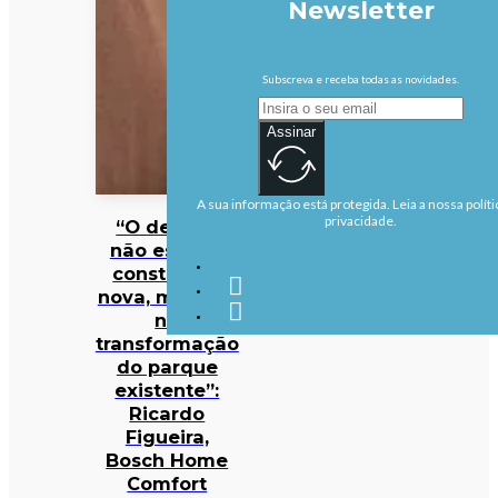
Newsletter
Subscreva e receba todas as novidades.
Assinar
A sua informação está protegida. Leia a nossa políti
privacidade.
“O desafio
não está na
construção
nova, mas sim
na
transformação
do parque
existente”:
Ricardo
Figueira,
Bosch Home
Comfort