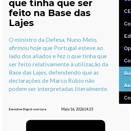
que tinha que ser
feito na Base das
CE
Lajes
Co
Ed
O ministro da Defesa, Nuno Melo,
afirmou hoje que Portugal esteve ao
Op
lado dos aliados e fez o que tinha que
Co
ser feito relativamente à utilização da
Base das Lajes, defendendo que as
Su
declarações de Marco Rúbio não
As
podem ser interpretadas literalmente.
Co
Maio 16, 2026
14:23
Executive Digest com Lusa