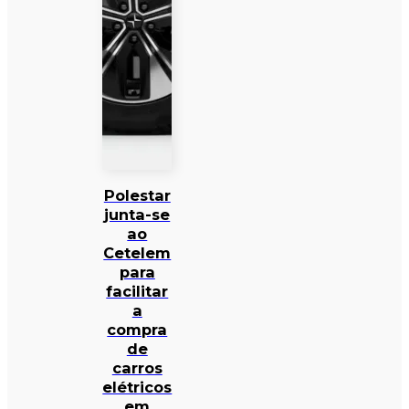
Polestar
junta-se
ao
Cetelem
para
facilitar
a
compra
de
carros
elétricos
em