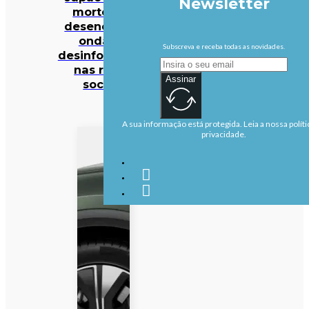
Newsletter
mortos… e
desencadeia
onda de
Subscreva e receba todas as novidades.
desinformação
nas redes
Assinar
sociais
A sua informação está protegida. Leia a nossa políti
privacidade.