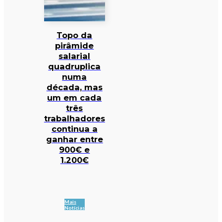
Topo da
pirâmide
salarial
quadruplica
numa
década, mas
um em cada
três
trabalhadores
continua a
ganhar entre
900€ e
1.200€
Mais
Notícias