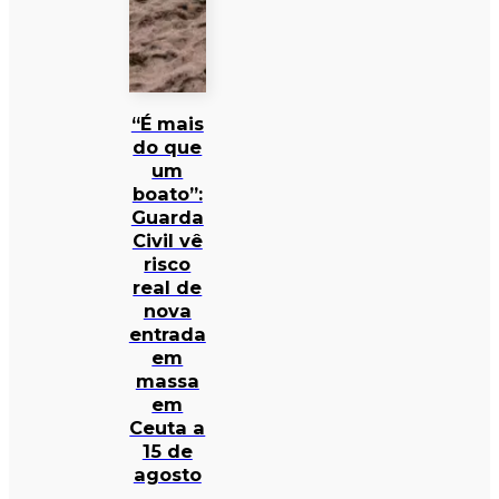
“É mais
do que
um
boato”:
Guarda
Civil vê
risco
real de
nova
entrada
em
massa
em
Ceuta a
15 de
agosto