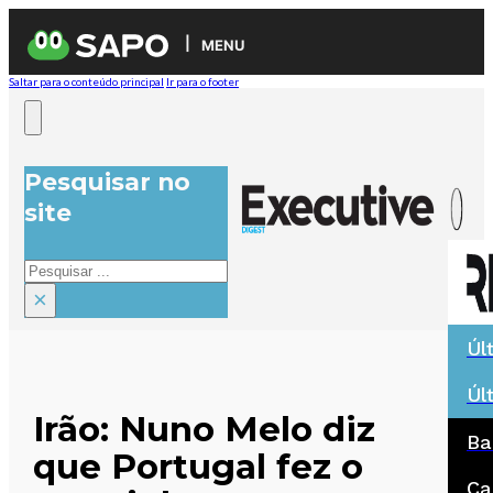
MENU
Saltar para o conteúdo principal
Ir para o footer
Pesquisar no
site
Pesquisar
×
Úl
Úl
Irão: Nuno Melo diz
Ba
que Portugal fez o
Ca