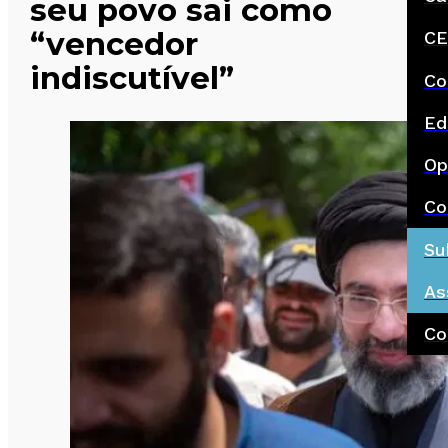
seu povo sai como
“vencedor
CE
indiscutível”
Co
Ed
Op
Co
Su
As
Co