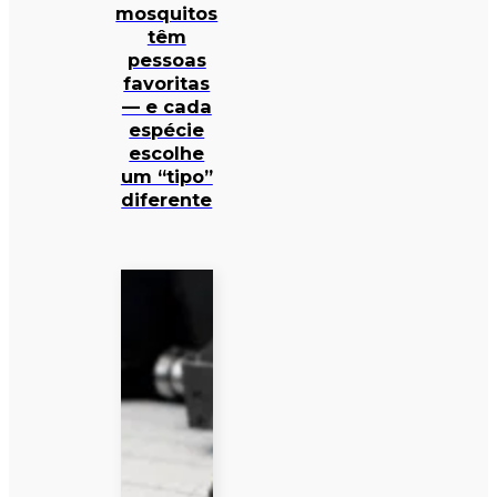
mosquitos
têm
pessoas
favoritas
— e cada
espécie
escolhe
um “tipo”
diferente