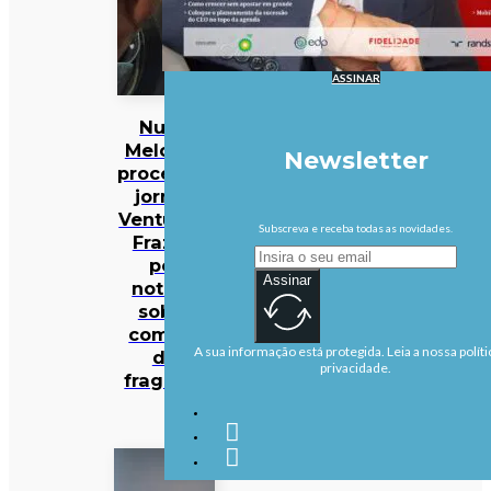
ASSINAR
Nuno
Melo vai
Newsletter
processar
jornal,
Ventura e
Subscreva e receba todas as novidades.
Frazão
por
Assinar
notícia
sobre
compra
A sua informação está protegida. Leia a nossa políti
de
privacidade.
fragatas