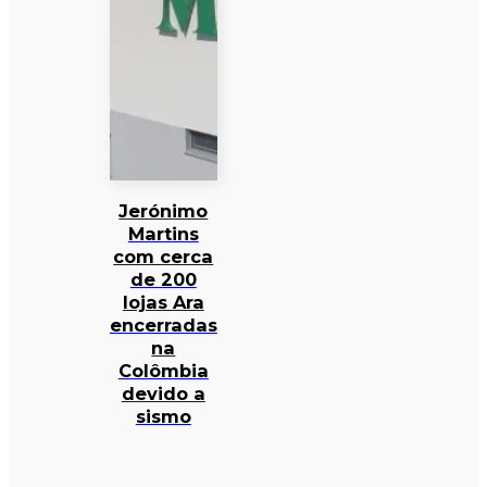
Jerónimo
Martins
com cerca
de 200
lojas Ara
encerradas
na
Colômbia
devido a
sismo