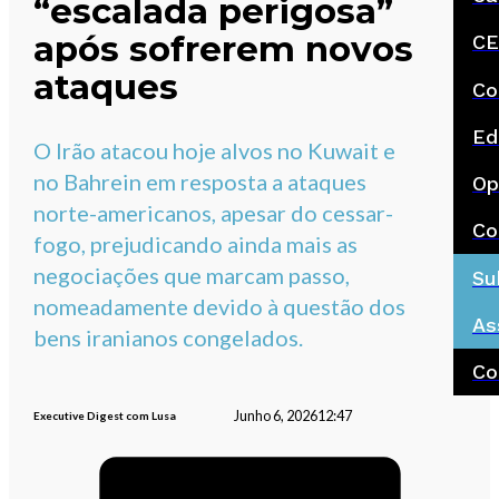
“escalada perigosa”
após sofrerem novos
CE
ataques
Co
Ed
O Irão atacou hoje alvos no Kuwait e
no Bahrein em resposta a ataques
Op
norte-americanos, apesar do cessar-
Co
fogo, prejudicando ainda mais as
negociações que marcam passo,
Su
nomeadamente devido à questão dos
As
bens iranianos congelados.
Co
Junho 6, 2026
12:47
Executive Digest com Lusa