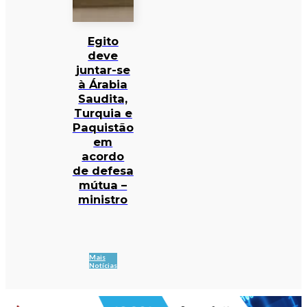
Egito
deve
juntar-se
à Árabia
Saudita,
Turquia e
Paquistão
em
acordo
de defesa
mútua –
ministro
Mais
Notícias