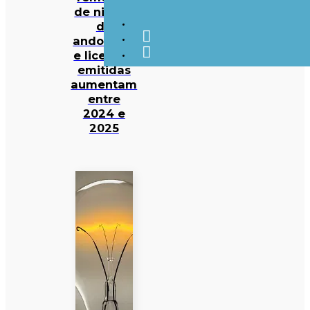
de ninhos
de
andorinha
e licenças
emitidas
aumentam
entre
2024 e
2025