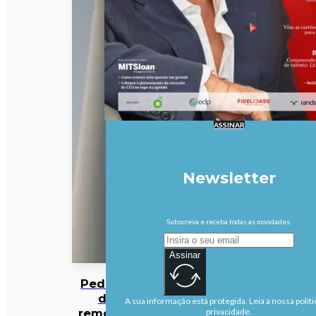
ASSINAR
Newsletter
Subscreva e receba todas as novidades.
Assinar
Pedidos
de
A sua informação está protegida. Leia a nossa políti
remoção
privacidade.