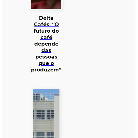
Delta
Cafés: “O
futuro do
café
depende
das
pessoas
que o
produzem”