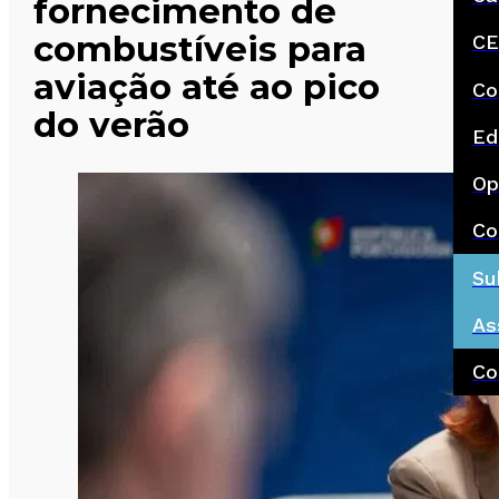
fornecimento de
combustíveis para
CE
aviação até ao pico
Co
do verão
Ed
Op
Co
Su
As
Co