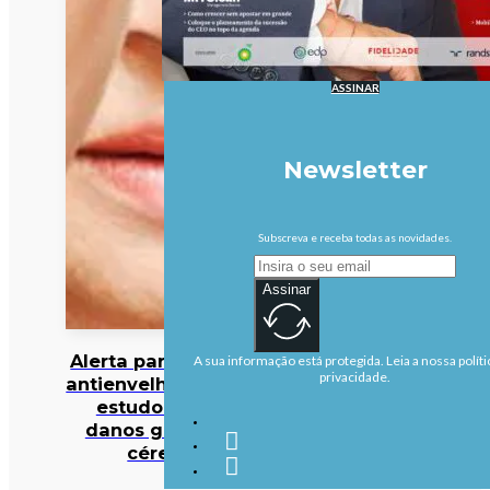
ASSINAR
Newsletter
Subscreva e receba todas as novidades.
Assinar
Alerta para cocktail
A sua informação está protegida. Leia a nossa políti
privacidade.
antienvelhecimento:
estudo deteta
danos graves no
cérebro