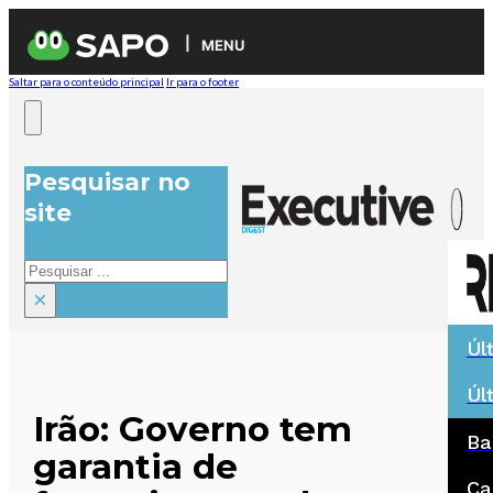
MENU
Saltar para o conteúdo principal
Ir para o footer
Pesquisar no
site
Pesquisar
×
Úl
Úl
Irão: Governo tem
Ba
garantia de
Ca