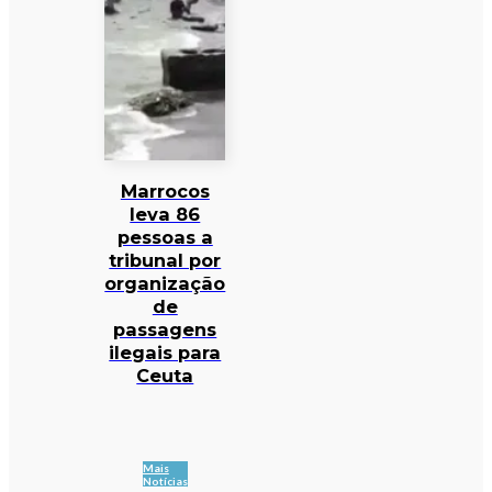
Marrocos
leva 86
pessoas a
tribunal por
organização
de
passagens
ilegais para
Ceuta
Mais
Notícias