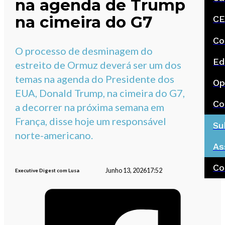
na agenda de Trump
na cimeira do G7
CE
Co
O processo de desminagem do
Ed
estreito de Ormuz deverá ser um dos
temas na agenda do Presidente dos
Op
EUA, Donald Trump, na cimeira do G7,
Co
a decorrer na próxima semana em
França, disse hoje um responsável
Su
norte-americano.
As
Co
Junho 13, 2026
17:52
Executive Digest com Lusa