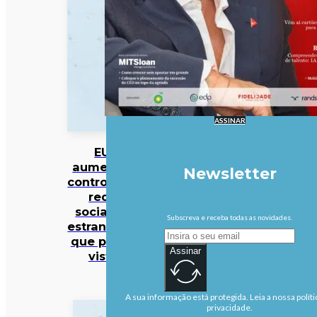
ASSINAR
EUA
aumentam
Newsletter
controlo das
redes
sociais de
Subscreva e receba todas as novidades.
estrangeiros
que pedem
Assinar
vistos
A sua informação está protegida. Leia a nossa políti
privacidade.