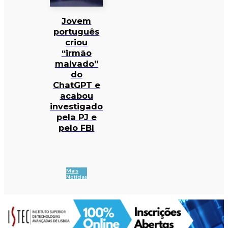
Jovem
português
criou
“irmão
malvado”
do
ChatGPT e
acabou
investigado
pela PJ e
pelo FBI
Mais
Notícias