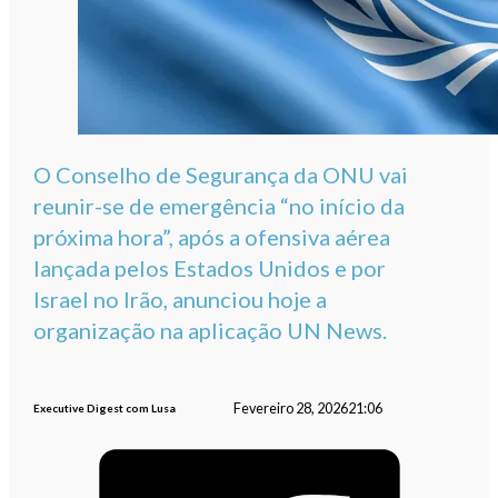
O Conselho de Segurança da ONU vai
reunir-se de emergência “no início da
próxima hora”, após a ofensiva aérea
lançada pelos Estados Unidos e por
Israel no Irão, anunciou hoje a
organização na aplicação UN News.
Fevereiro 28, 2026
21:06
Executive Digest com Lusa