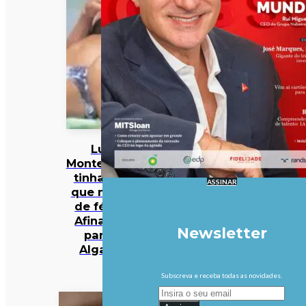
Luís
Montenegro
tinha dito
ASSINAR
que não ia
de férias.
Afinal, foi
Newsletter
para o
Algarve
Subscreva e receba todas as novidades.