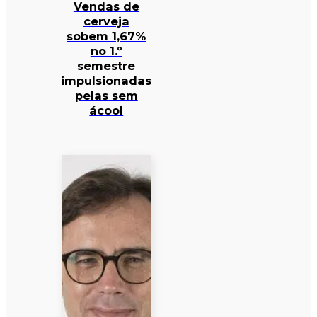
Vendas de
cerveja
sobem 1,67%
no 1.º
semestre
impulsionadas
pelas sem
ácool