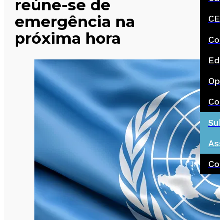
reúne-se de
emergência na
CE
próxima hora
Co
Ed
Op
Co
Su
As
Co