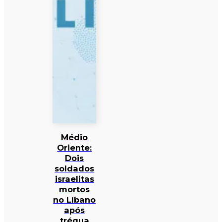
Médio
Oriente:
Dois
soldados
israelitas
mortos
no Líbano
após
trégua