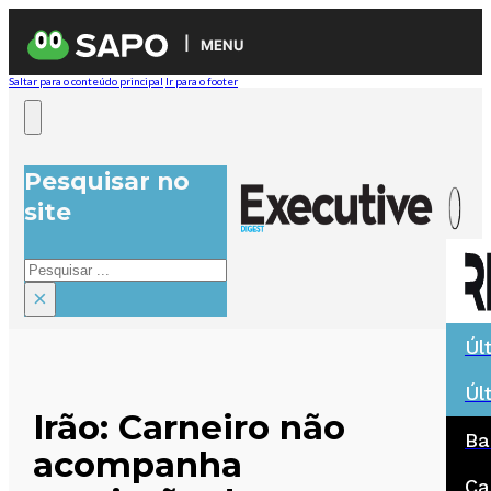
MENU
Saltar para o conteúdo principal
Ir para o footer
Pesquisar no
site
Pesquisar
×
Úl
Úl
Irão: Carneiro não
Ba
acompanha
Ca