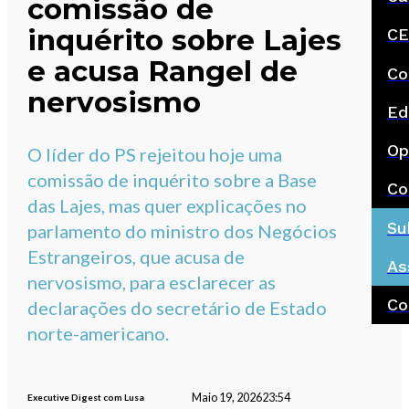
comissão de
inquérito sobre Lajes
CE
e acusa Rangel de
Co
nervosismo
Ed
Op
O líder do PS rejeitou hoje uma
comissão de inquérito sobre a Base
Co
das Lajes, mas quer explicações no
Su
parlamento do ministro dos Negócios
Estrangeiros, que acusa de
As
nervosismo, para esclarecer as
Co
declarações do secretário de Estado
norte-americano.
Maio 19, 2026
23:54
Executive Digest com Lusa