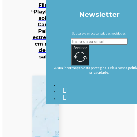
Filme
“Playback”
Newsletter
sobre
Carlos
Paião
Subscreva e receba todas as novidades.
estreia-se
em mais
Assinar
de 50
salas
A sua informação está protegida. Leia a nossa políti
privacidade.