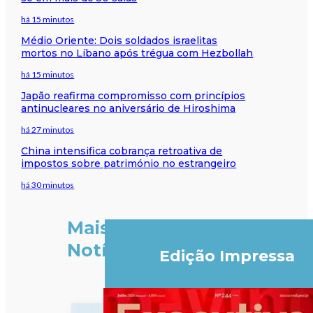
há 15 minutos
Médio Oriente: Dois soldados israelitas
mortos no Líbano após trégua com Hezbollah
há 15 minutos
Japão reafirma compromisso com princípios
antinucleares no aniversário de Hiroshima
há 27 minutos
China intensifica cobrança retroativa de
impostos sobre património no estrangeiro
há 30 minutos
Mais
Notícias
Edição Impressa