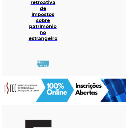
retroativa
de
impostos
sobre
património
no
estrangeiro
Mais
Notícias