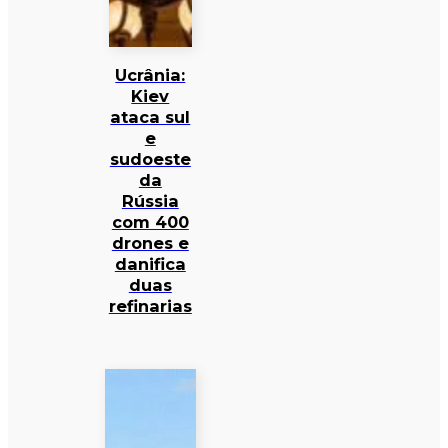
Ucrânia:
Kiev
ataca sul
e
sudoeste
da
Rússia
com 400
drones e
danifica
duas
refinarias