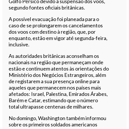
Golfo Pérsico devido à suspensão dos voos,
segundo fontes oficiais britânicas.
A possível evacuação foi planeada para o
caso de se prolongarem os cancelamentos
dos voos com destino à região, que, por
enquanto, estão em vigor até segunda-feira,
inclusive.
As autoridades britânicas aconselham os
nacionais na região que permaneçam onde
estão e continuem atentos às orientações do
Ministério dos Negócios Estrangeiros, além
de registarem a sua presença online para
aqueles que permanecem nos países mais
afetados: Israel, Palestina, Emirados Árabes,
Barém e Catar, estimando que o número
total ultrapasse centenas de milhares.
No domingo, Washington também informou
sobre os primeiros soldados americanos