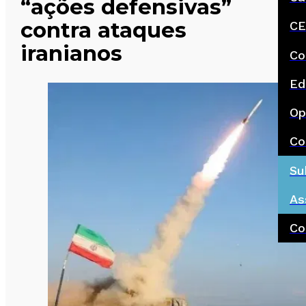
“ações defensivas”
contra ataques
CE
iranianos
Co
Ed
Op
Co
Su
As
Co