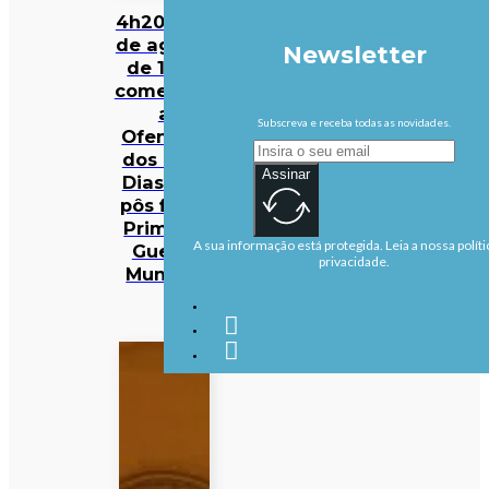
4h20 de 8
de agosto
Newsletter
de 1918:
começava
a
Subscreva e receba todas as novidades.
Ofensiva
dos Cem
Assinar
Dias que
pôs fim à
Primeira
A sua informação está protegida. Leia a nossa políti
Guerra
privacidade.
Mundial