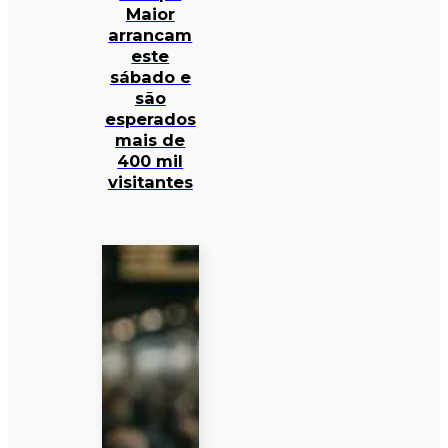
Maior
arrancam
este
sábado e
são
esperados
mais de
400 mil
visitantes