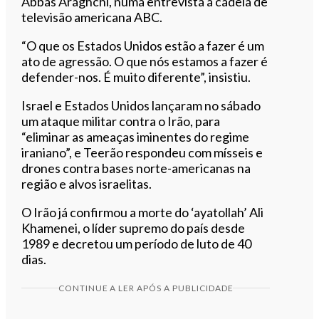
Abbas Araghchi, numa entrevista à cadeia de
televisão americana ABC.
“O que os Estados Unidos estão a fazer é um
ato de agressão. O que nós estamos a fazer é
defender-nos. É muito diferente”, insistiu.
Israel e Estados Unidos lançaram no sábado
um ataque militar contra o Irão, para
“eliminar as ameaças iminentes do regime
iraniano”, e Teerão respondeu com mísseis e
drones contra bases norte-americanas na
região e alvos israelitas.
O Irão já confirmou a morte do ‘ayatollah’ Ali
Khamenei, o líder supremo do país desde
1989 e decretou um período de luto de 40
dias.
CONTINUE A LER APÓS A PUBLICIDADE