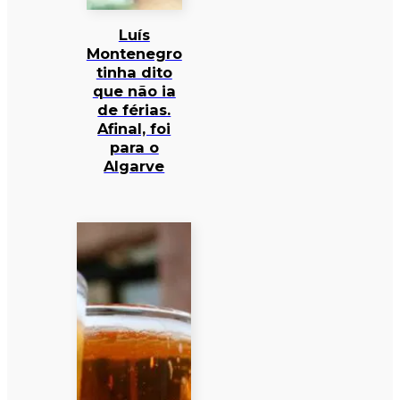
Luís
Montenegro
tinha dito
que não ia
de férias.
Afinal, foi
para o
Algarve