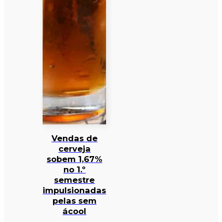
Vendas de
cerveja
sobem 1,67%
no 1.º
semestre
impulsionadas
pelas sem
ácool