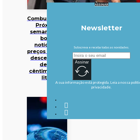
ASSINAR
Combustíveis?
Próxima
Newsletter
semana traz
boas
notícias…
Subscreva e receba todas as novidades.
preços podem
descer mais
Assinar
de 10
cêntimos por
litro
A sua informação está protegida. Leia a nossa políti
privacidade.