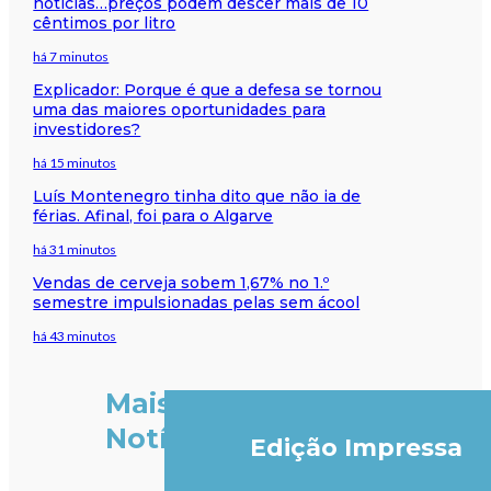
notícias…preços podem descer mais de 10
cêntimos por litro
há 7 minutos
Explicador: Porque é que a defesa se tornou
uma das maiores oportunidades para
investidores?
há 15 minutos
Luís Montenegro tinha dito que não ia de
férias. Afinal, foi para o Algarve
há 31 minutos
Vendas de cerveja sobem 1,67% no 1.º
semestre impulsionadas pelas sem ácool
há 43 minutos
Mais
Notícias
Edição Impressa