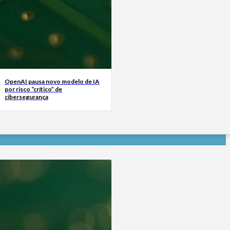
OpenAI pausa novo modelo de IA
por risco “crítico” de
cibersegurança