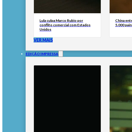
Lula culpa Marco Rubio por
China ent
conflito comercial com Estados
5.000 pain
Unidos
VER MAIS
EDIÇÃO IMPRESSA