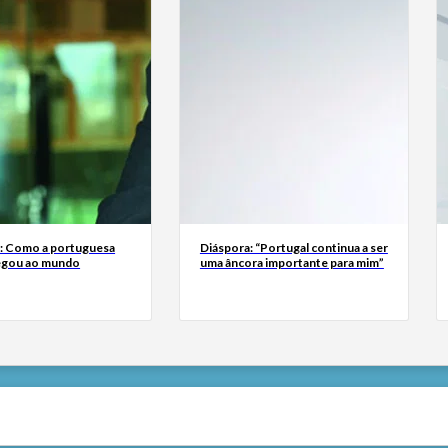
a: Como a portuguesa
Diáspora: “Portugal continua a ser
egou ao mundo
uma âncora importante para mim”