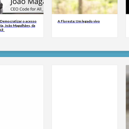
 Democratizar o acesso
A Floresta: Um legado vivo
ia, João Magalhães, da
ll_