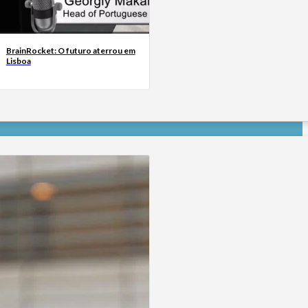
BrainRocket: O futuro aterrou em
Lisboa