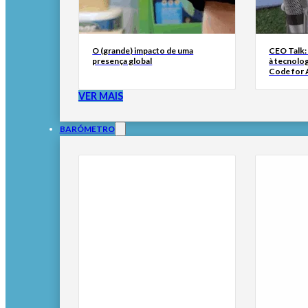
O (grande) impacto de uma
CEO Talk:
presença global
à tecnolog
Code for A
VER MAIS
BARÓMETRO