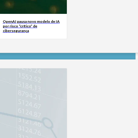
OpenAI pausa novo modelo de IA
por risco “crítico” de
cibersegurança