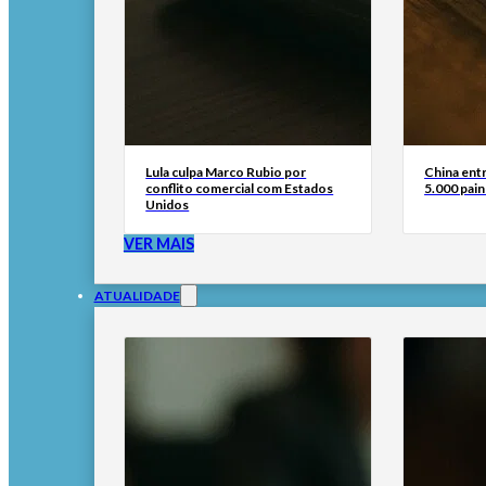
Lula culpa Marco Rubio por
China ent
conflito comercial com Estados
5.000 pain
Unidos
VER MAIS
ATUALIDADE