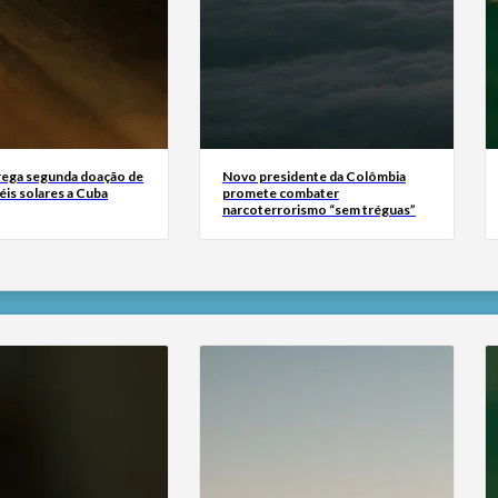
rega segunda doação de
Novo presidente da Colômbia
éis solares a Cuba
promete combater
narcoterrorismo “sem tréguas”