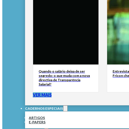
Quando o salário deixa de ser
Entrevist
segredo: o que muda com a nova
Fricon ch
directiva de Transparência
Salarial?
VER MAIS
CADERNOS ESPECIAIS
ARTIGOS
E-PAPERS