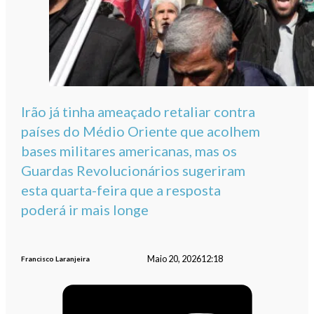
Irão já tinha ameaçado retaliar contra
países do Médio Oriente que acolhem
bases militares americanas, mas os
Guardas Revolucionários sugeriram
esta quarta-feira que a resposta
poderá ir mais longe
Maio 20, 2026
12:18
Francisco Laranjeira