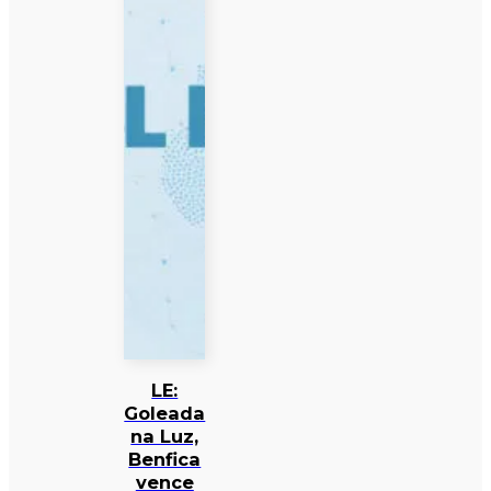
LE:
Goleada
na Luz,
Benfica
vence