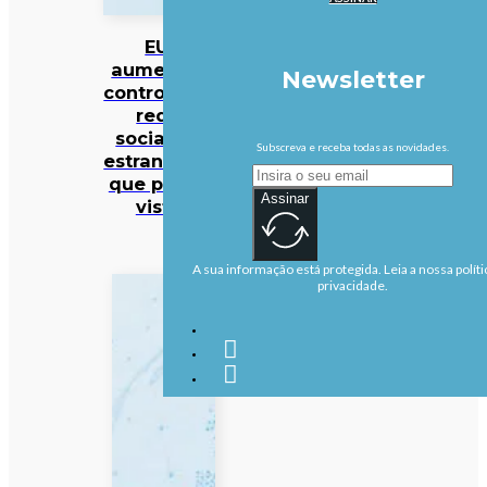
EUA
aumentam
Newsletter
controlo das
redes
sociais de
Subscreva e receba todas as novidades.
estrangeiros
que pedem
Assinar
vistos
A sua informação está protegida. Leia a nossa políti
privacidade.