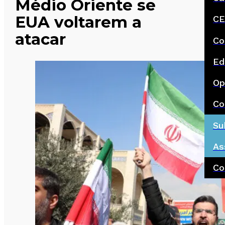
Médio Oriente se
EUA voltarem a
CE
atacar
Co
Ed
Op
Co
Su
As
Co