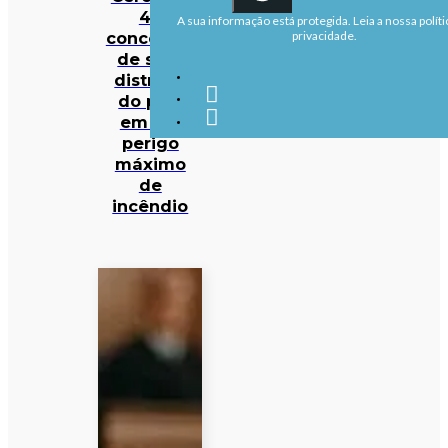
40
A sua informação está protegida. Leia a nossa políti
concelhos
privacidade.
de sete
distritos
do país
em em
perigo
máximo
de
incêndio