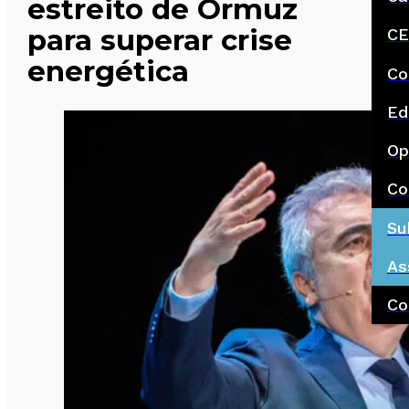
estreito de Ormuz
para superar crise
CE
energética
Co
Ed
Op
Co
Su
As
Co