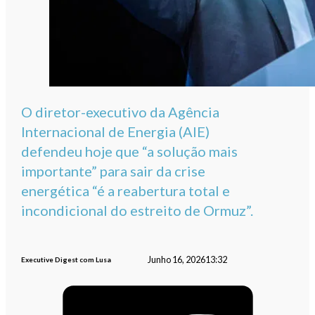
O diretor-executivo da Agência
Internacional de Energia (AIE)
defendeu hoje que “a solução mais
importante” para sair da crise
energética “é a reabertura total e
incondicional do estreito de Ormuz”.
Junho 16, 2026
13:32
Executive Digest com Lusa