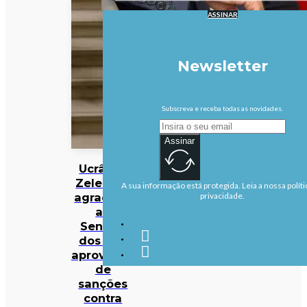
ASSINAR
Newsletter
Subscreva e receba todas as novidades.
Assinar
Ucrânia:
Zelensky
A sua informação está protegida. Leia a nossa políti
agradece
privacidade.
ao
Senado
dos EUA
aprovação
de
sanções
contra