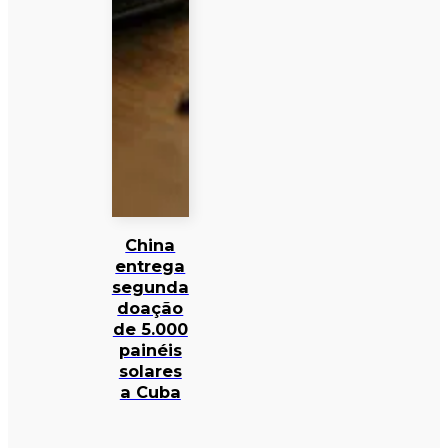
China
entrega
segunda
doação
de 5.000
painéis
solares
a Cuba