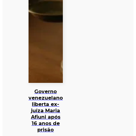
Governo
venezuelano
liberta ex-
juíza Maria
Afiuni após
16 anos de
prisão