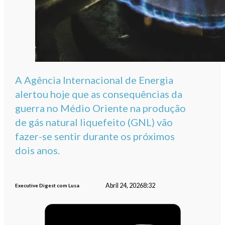
A Agência Internacional de Energia
alertou hoje que as consequências da
guerra no Médio Oriente na produção
de gás natural liquefeito (GNL) vão
fazer-se sentir durante os próximos
dois anos.
Abril 24, 2026
8:32
Executive Digest com Lusa