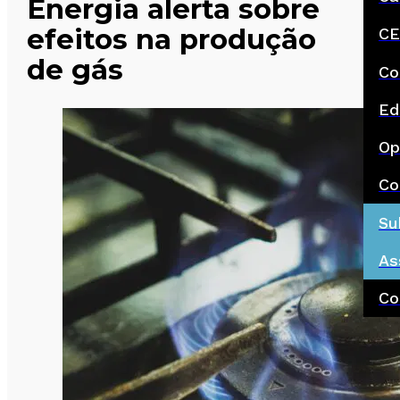
Energia alerta sobre
efeitos na produção
CE
de gás
Co
Ed
Op
Co
Su
As
Co