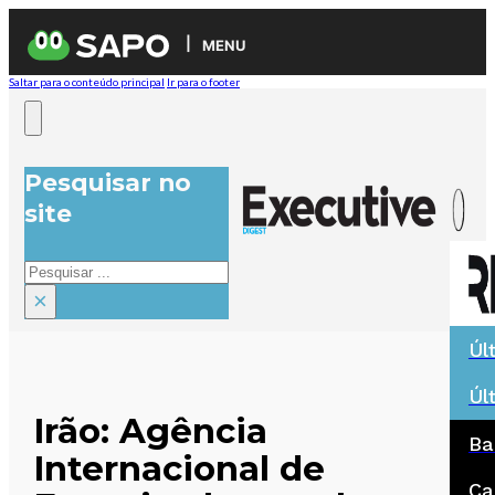
MENU
Saltar para o conteúdo principal
Ir para o footer
Pesquisar no
site
Pesquisar
×
Úl
Úl
Irão: Agência
Ba
Internacional de
Ca