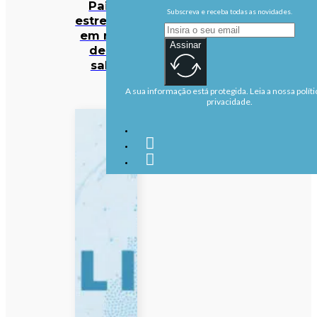
Paião
Subscreva e receba todas as novidades.
estreia-se
em mais
Assinar
de 50
salas
A sua informação está protegida. Leia a nossa políti
privacidade.