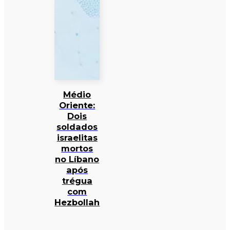
Médio
Oriente:
Dois
soldados
israelitas
mortos
no Líbano
após
trégua
com
Hezbollah