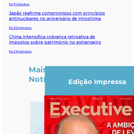
há 9 minutos
Japão reafirma compromisso com princípios
antinucleares no aniversário de Hiroshima
há 20 minutos
China intensifica cobrança retroativa de
impostos sobre património no estrangeiro
há 24 minutos
Mais
Notícias
Edição Impressa