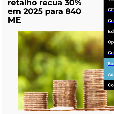
retalho recua 30%
em 2025 para 840
CE
ME
Co
Ed
Op
Co
Su
As
Co