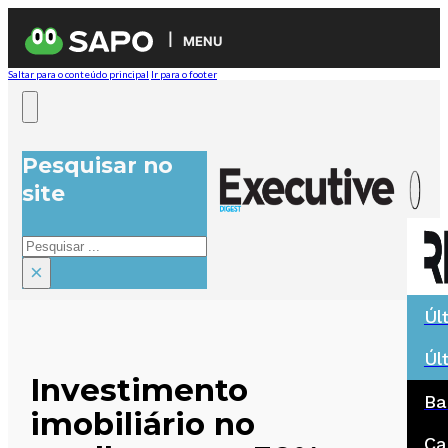
MENU
Saltar para o conteúdo principal
Ir para o footer
Pesquisar no
site
Pesquisar
×
Úl
Úl
Investimento
Ba
imobiliário no
Ca