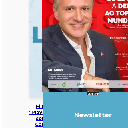
ASSINAR
Filme
“Playback”
Newsletter
sobre
Carlos