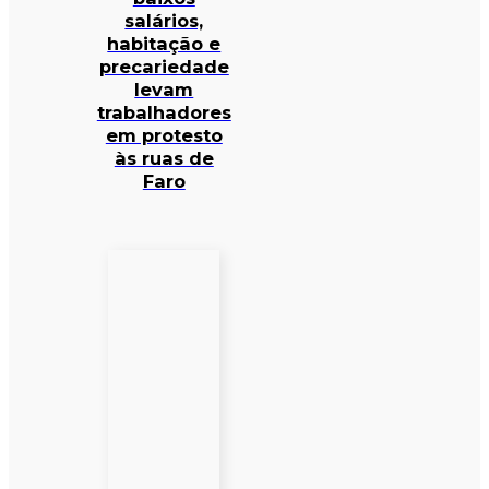
salários,
habitação e
precariedade
levam
trabalhadores
em protesto
às ruas de
Faro