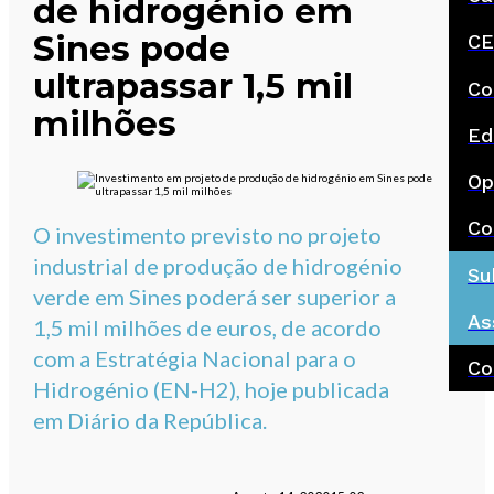
de hidrogénio em
Sines pode
CE
ultrapassar 1,5 mil
Co
milhões
Ed
Op
Co
O investimento previsto no projeto
industrial de produção de hidrogénio
Su
verde em Sines poderá ser superior a
As
1,5 mil milhões de euros, de acordo
com a Estratégia Nacional para o
Co
Hidrogénio (EN-H2), hoje publicada
em Diário da República.