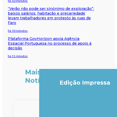
há 10 minutos
“Verão não pode ser sinónimo de exploração”:
baixos salários, habitação e precariedade
levam trabalhadores em protesto às ruas de
Faro
há 10 minutos
Plataforma GovHorizon apoia Agência
Espacial Portuguesa no processo de apoio à
decisão
há 11 minutos
Mais
Notícias
Edição Impressa