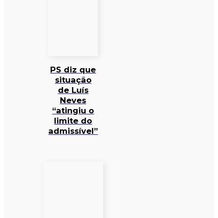
PS diz que
situação
de Luís
Neves
“atingiu o
limite do
admissível”