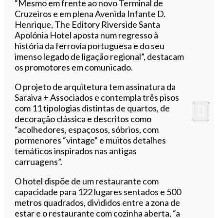
“Mesmo em frente ao novo Terminal de
Cruzeiros e em plena Avenida Infante D.
Henrique, The Editory Riverside Santa
Apolónia Hotel aposta num regresso à
história da ferrovia portuguesa e do seu
imenso legado de ligação regional”, destacam
os promotores em comunicado.
O projeto de arquitetura tem assinatura da
Saraiva + Associados e contempla três pisos
com 11 tipologias distintas de quartos, de
decoração clássica e descritos como
“acolhedores, espaçosos, sóbrios, com
pormenores “vintage” e muitos detalhes
temáticos inspirados nas antigas
carruagens”.
O hotel dispõe de um restaurante com
capacidade para 122 lugares sentados e 500
metros quadrados, divididos entre a zona de
estar e o restaurante com cozinha aberta, “a