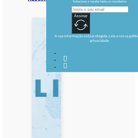
Subscreva e receba todas as novidades.
Assinar
A sua informação está protegida. Leia a nossa políti
privacidade.