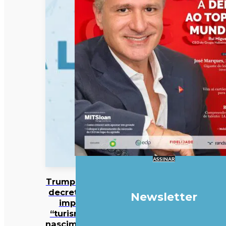
ASSINAR
Trump assina
decreto que
Newsletter
impede
“turismo de
nascimentos”