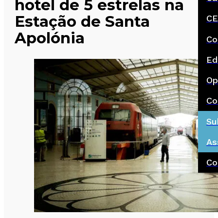
hotel de 5 estrelas na
Estação de Santa
CE
Apolónia
Co
Ed
Op
Co
Su
As
Co