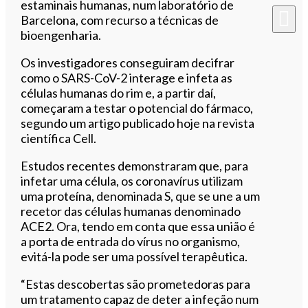
estaminais humanas, num laboratório de
Barcelona, com recurso a técnicas de
bioengenharia.
Os investigadores conseguiram decifrar
como o SARS-CoV-2 interage e infeta as
células humanas do rim e, a partir daí,
começaram a testar o potencial do fármaco,
segundo um artigo publicado hoje na revista
científica Cell.
Estudos recentes demonstraram que, para
infetar uma célula, os coronavírus utilizam
uma proteína, denominada S, que se une a um
recetor das células humanas denominado
ACE2. Ora, tendo em conta que essa união é
a porta de entrada do vírus no organismo,
evitá-la pode ser uma possível terapêutica.
“Estas descobertas são prometedoras para
um tratamento capaz de deter a infeção num