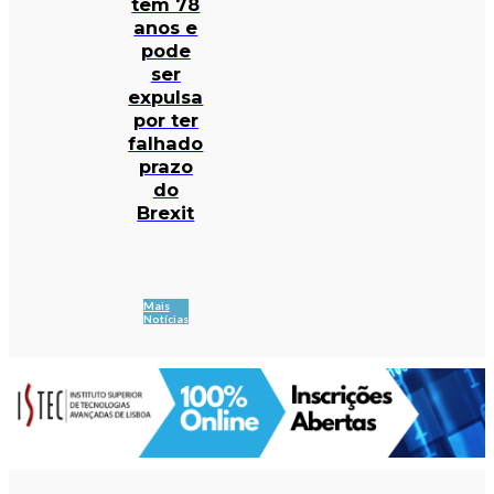
tem 78
anos e
pode
ser
expulsa
por ter
falhado
prazo
do
Brexit
Mais
Notícias