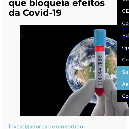
que bloqueia efeitos
da Covid-19
CE
Co
Ed
Op
Co
Su
As
Co
Investigadores de um estudo