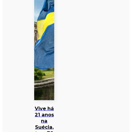
Vive há
21 anos
na
Suécia,