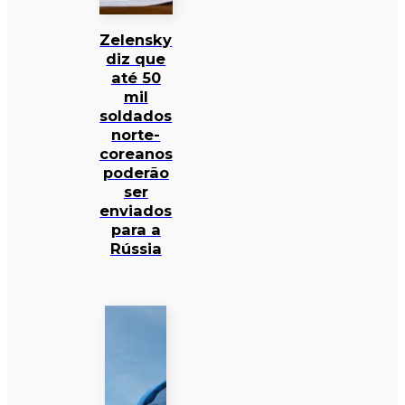
Zelensky
diz que
até 50
mil
soldados
norte-
coreanos
poderão
ser
enviados
para a
Rússia