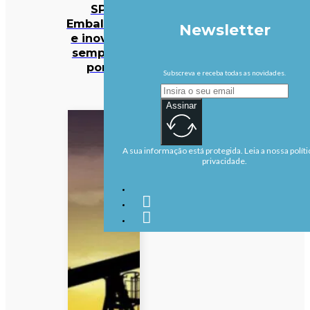
SPV:
Embalagens
Newsletter
e inovação
sempre no
ponto
Subscreva e receba todas as novidades.
Assinar
A sua informação está protegida. Leia a nossa políti
privacidade.