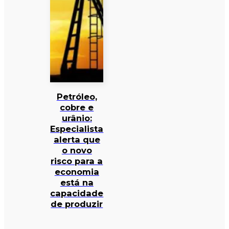
Petróleo,
cobre e
urânio:
Especialista
alerta que
o novo
risco para a
economia
está na
capacidade
de produzir