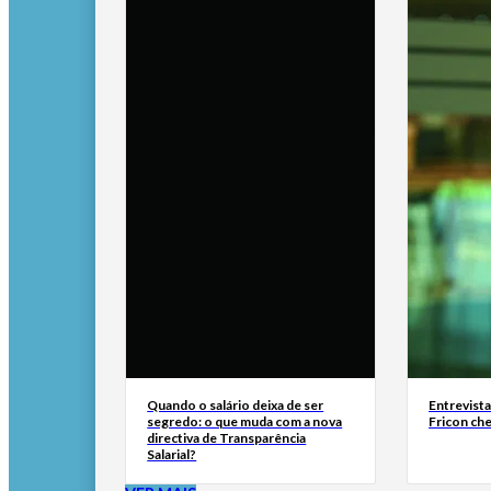
Quando o salário deixa de ser
Entrevist
segredo: o que muda com a nova
Fricon ch
directiva de Transparência
Salarial?