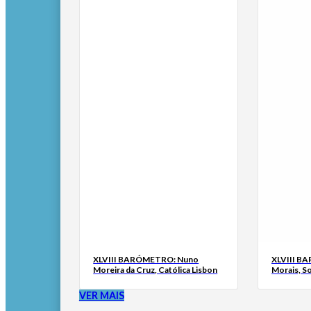
XLVIII BARÓMETRO: Nuno
XLVIII B
Moreira da Cruz, Católica Lisbon
Morais, S
VER MAIS