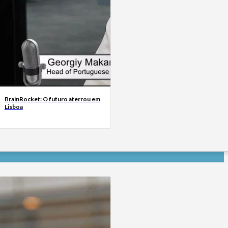
BrainRocket: O futuro aterrou em
Lisboa