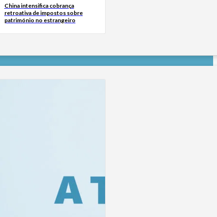
China intensifica cobrança
retroativa de impostos sobre
património no estrangeiro