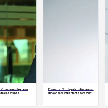
a: Como a portuguesa
Diáspora: “Portugal continua a ser
egou ao mundo
uma âncora importante para mim”