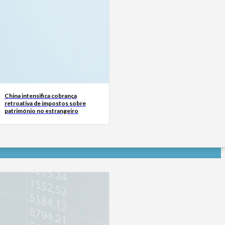
China intensifica cobrança
retroativa de impostos sobre
património no estrangeiro