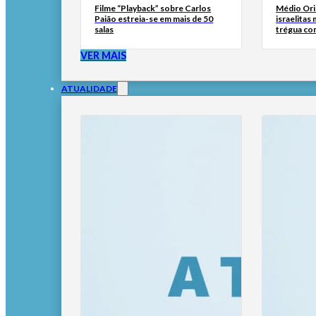
Filme “Playback” sobre Carlos
Médio Ori
Paião estreia-se em mais de 50
israelitas
salas
trégua co
VER MAIS
ATUALIDADE