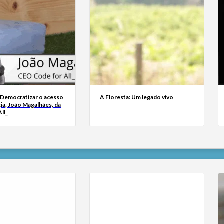
 Democratizar o acesso
A Floresta: Um legado vivo
ia, João Magalhães, da
ll_