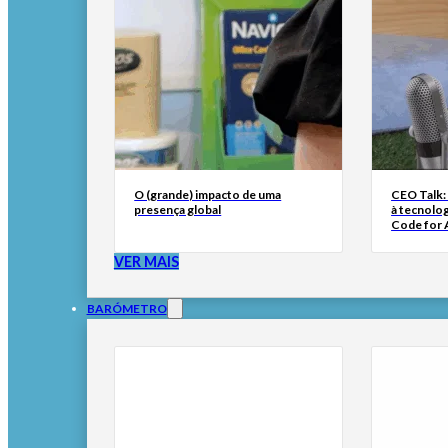
O (grande) impacto de uma
CEO Talk:
presença global
à tecnolog
Code for A
VER MAIS
BARÓMETRO