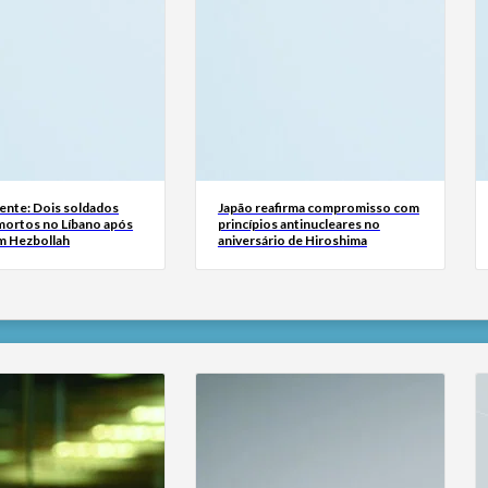
ente: Dois soldados
Japão reafirma compromisso com
 mortos no Líbano após
princípios antinucleares no
m Hezbollah
aniversário de Hiroshima