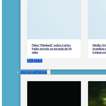
Filme “Playback” sobre Carlos
Médio Ori
Paião estreia-se em mais de 50
israelitas
salas
trégua co
VER MAIS
EDIÇÃO IMPRESSA