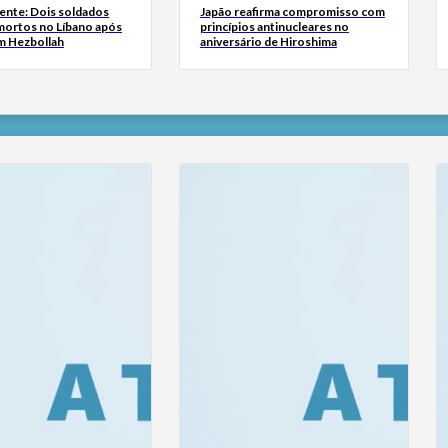
ente: Dois soldados
Japão reafirma compromisso com
 mortos no Líbano após
princípios antinucleares no
m Hezbollah
aniversário de Hiroshima