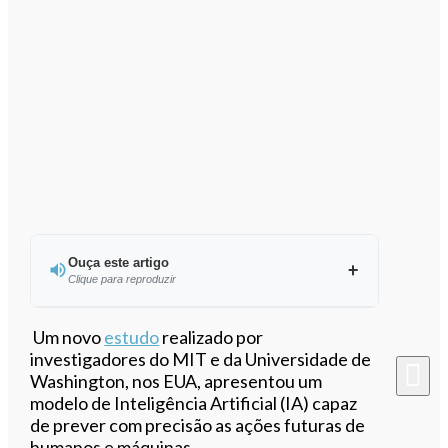
Ouça este artigo
Clique para reproduzir
Ouvir este artigo
Um novo
estudo
realizado por
investigadores do MIT e da Universidade de
Washington, nos EUA, apresentou um
modelo de Inteligência Artificial (IA) capaz
de prever com precisão as ações futuras de
humanos e máquinas.