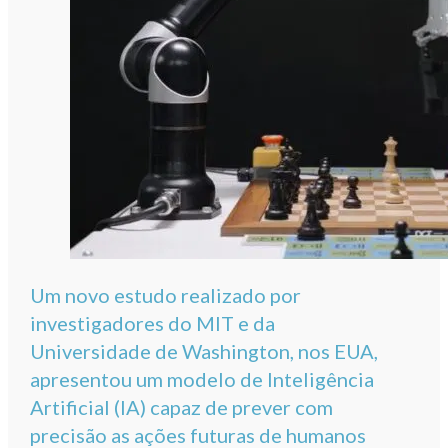
Um novo estudo realizado por
investigadores do MIT e da
Universidade de Washington, nos EUA,
apresentou um modelo de Inteligência
Artificial (IA) capaz de prever com
precisão as ações futuras de humanos