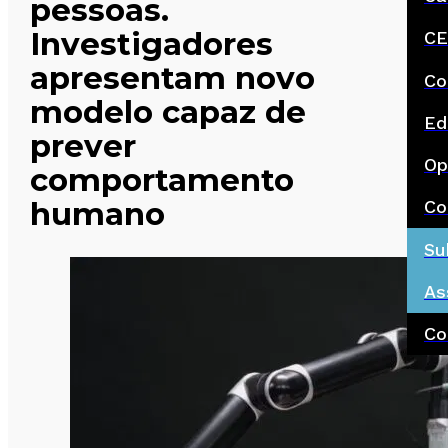
pessoas.
Investigadores
CE
apresentam novo
Co
modelo capaz de
Ed
prever
Op
comportamento
humano
Co
Su
As
Co