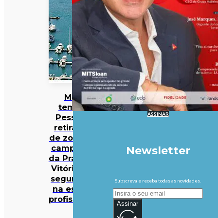
Mau
tempo:
ASSINAR
Pessoas
retiradas
de zona de
campismo
Newsletter
da Praia da
Vitória em
segurança
Subscreva e receba todas as novidades.
na escola
profissional
Assinar