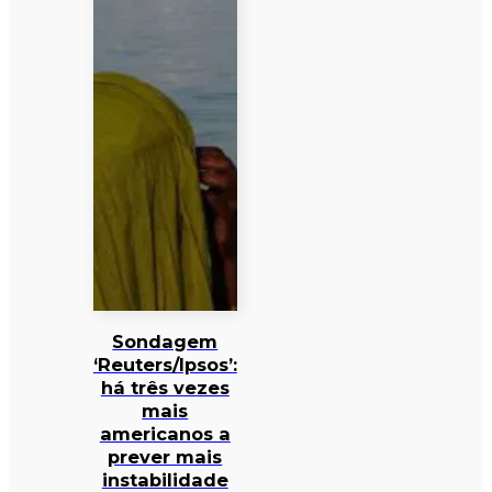
Sondagem
‘Reuters/Ipsos’:
há três vezes
mais
americanos a
prever mais
instabilidade