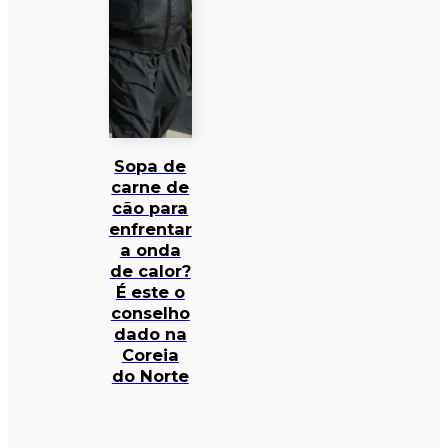
Sopa de
carne de
cão para
enfrentar
a onda
de calor?
É este o
conselho
dado na
Coreia
do Norte