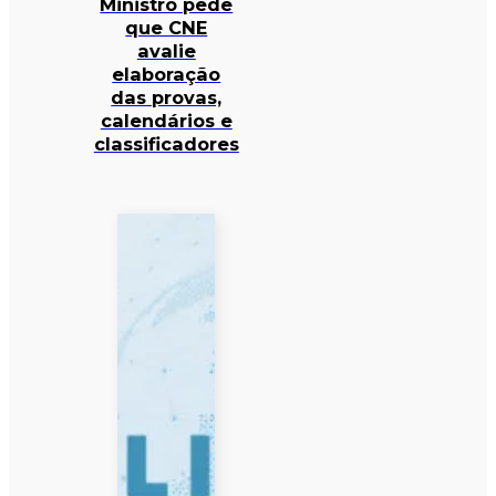
Ministro pede
que CNE
avalie
elaboração
das provas,
calendários e
classificadores