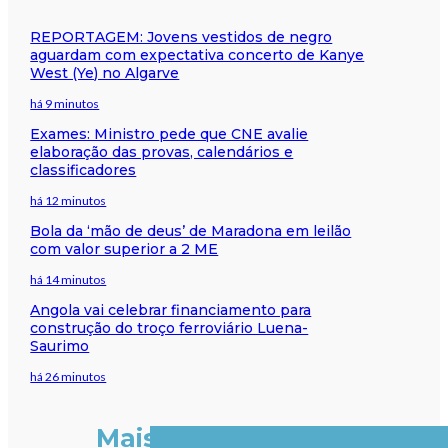
REPORTAGEM: Jovens vestidos de negro
aguardam com expectativa concerto de Kanye
West (Ye) no Algarve
há 9 minutos
Exames: Ministro pede que CNE avalie
elaboração das provas, calendários e
classificadores
há 12 minutos
Bola da ‘mão de deus’ de Maradona em leilão
com valor superior a 2 ME
há 14 minutos
Angola vai celebrar financiamento para
construção do troço ferroviário Luena-
Saurimo
há 26 minutos
Mais