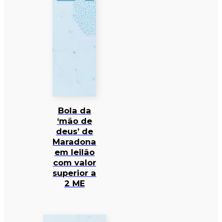
Bola da
‘mão de
deus’ de
Maradona
em leilão
com valor
superior a
2 ME