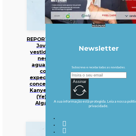
ASSINAR
REPORTAGEM:
Jovens
Newsletter
vestidos de
negro
aguardam
Subscreva e receba todas as novidades.
com
expectativa
Assinar
concerto de
Kanye West
(Ye) no
A sua informação está protegida. Leia a nossa políti
Algarve
privacidade.