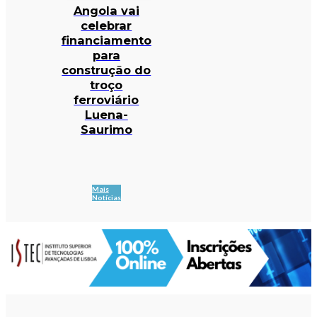
Angola vai
celebrar
financiamento
para
construção do
troço
ferroviário
Luena-
Saurimo
Mais
Notícias