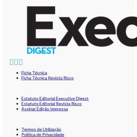
Ficha Técnica
Ficha Técnica Revista Risco
Estatuto Editorial Executive Digest
Estatuto Editorial Revista Risco
Assinar Edição Impressa
Termos de Utilização
Política de Privacidade