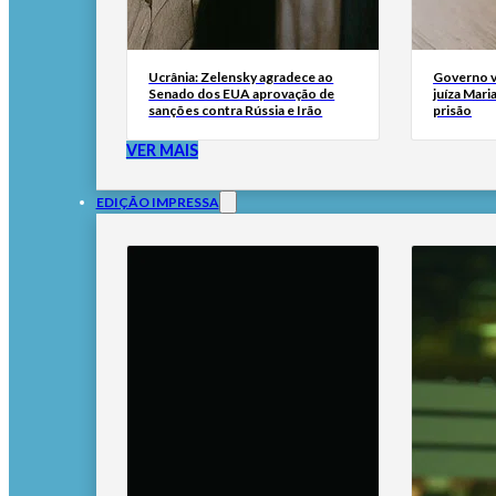
Ucrânia: Zelensky agradece ao
Governo v
Senado dos EUA aprovação de
juíza Mari
sanções contra Rússia e Irão
prisão
VER MAIS
EDIÇÃO IMPRESSA