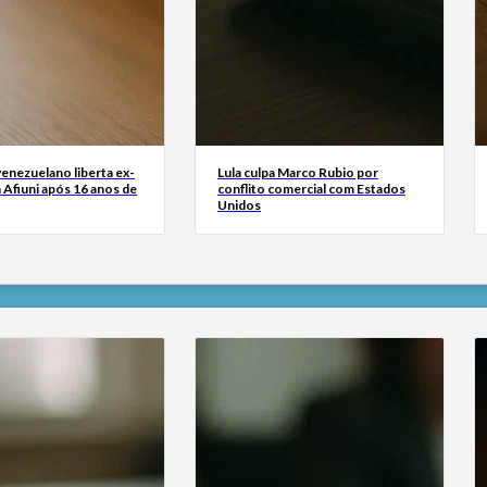
enezuelano liberta ex-
Lula culpa Marco Rubio por
a Afiuni após 16 anos de
conflito comercial com Estados
Unidos