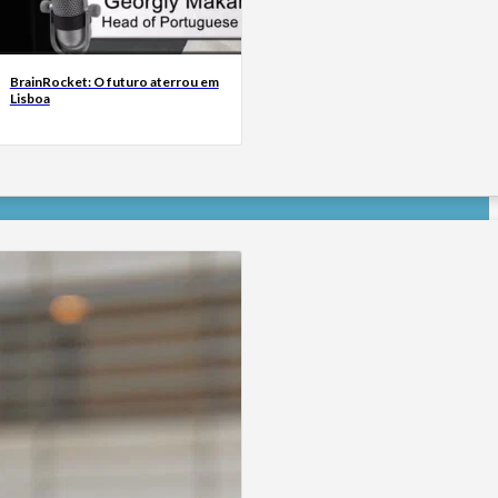
BrainRocket: O futuro aterrou em
Lisboa