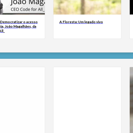
 Democratizar o acesso
A Floresta: Um legado vivo
ia, João Magalhães, da
ll_