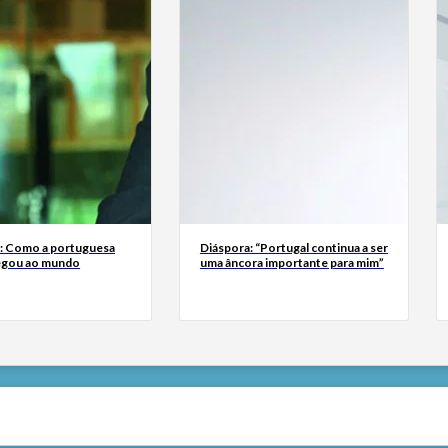
a: Como a portuguesa
Diáspora: “Portugal continua a ser
egou ao mundo
uma âncora importante para mim”