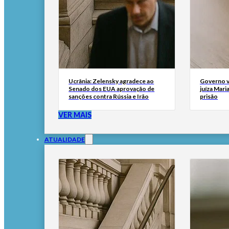
Ucrânia: Zelensky agradece ao
Governo v
Senado dos EUA aprovação de
juíza Mari
sanções contra Rússia e Irão
prisão
VER MAIS
ATUALIDADE