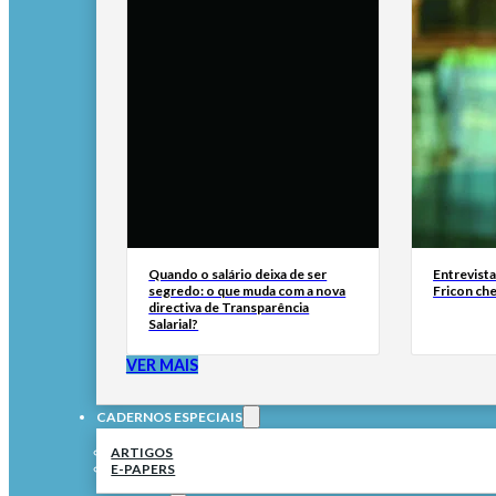
Quando o salário deixa de ser
Entrevist
segredo: o que muda com a nova
Fricon ch
directiva de Transparência
Salarial?
VER MAIS
CADERNOS ESPECIAIS
ARTIGOS
E-PAPERS