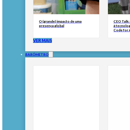
O (grande) impacto de uma
CEO Talk:
presença global
à tecnolog
Code for A
VER MAIS
BARÓMETRO