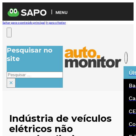
MENU
Saltar para o conteúdo principal
Ir para o footer
Pesquisar no
site
Úl
Pesquisar
×
Ba
Ca
CE
Indústria de veículos
Co
elétricos não