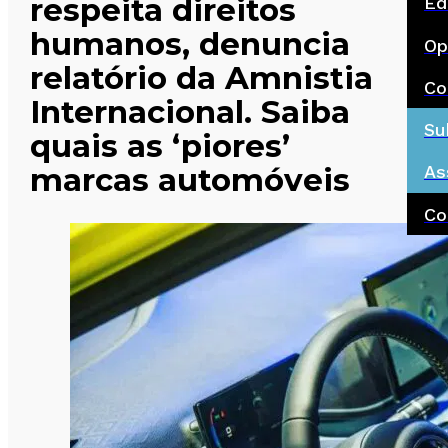
respeita direitos
Ed
humanos, denuncia
Op
relatório da Amnistia
Co
Internacional. Saiba
Su
quais as ‘piores’
marcas automóveis
As
Co