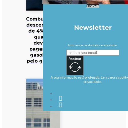
ASSINAR
Combustíveis
descem mais
Newsletter
de 4%. Veja
quanto
deveria
Subscreva e receba todas as novidades.
pagar pela
gasolina e
Assinar
pelo gasóleo
A sua informação está protegida. Leia a nossa políti
privacidade.