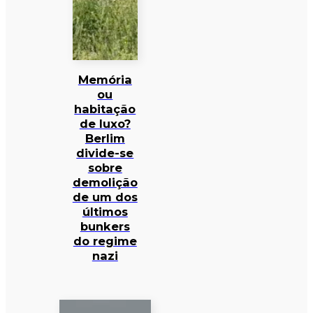
Memória
ou
habitação
de luxo?
Berlim
divide-se
sobre
demolição
de um dos
últimos
bunkers
do regime
nazi