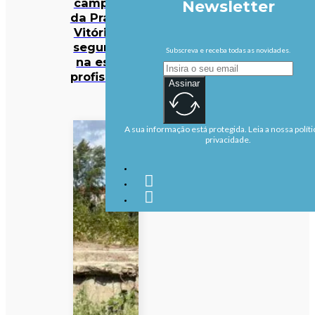
campismo
Newsletter
da Praia da
Vitória em
segurança
Subscreva e receba todas as novidades.
na escola
profissional
Assinar
A sua informação está protegida. Leia a nossa políti
privacidade.