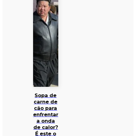
Sopa de
carne de
cão para
enfrentar
a onda
de calor?
É este o