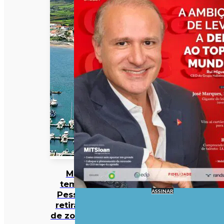
Mau
tempo:
ASSINAR
Pessoas
retiradas
de zona de