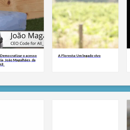
 Democratizar o acesso
A Floresta: Um legado vivo
ia, João Magalhães, da
ll_