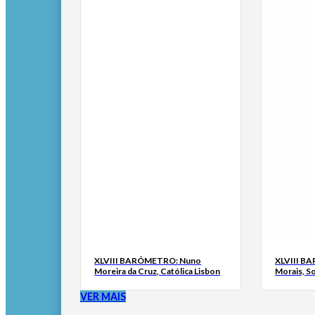
XLVIII BARÓMETRO: Nuno
XLVIII B
Moreira da Cruz, Católica Lisbon
Morais, S
VER MAIS