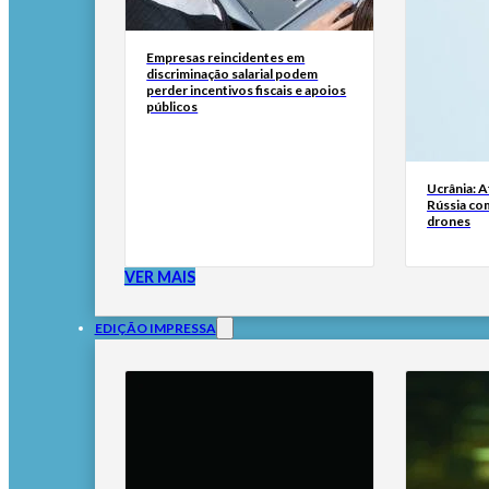
Empresas reincidentes em
discriminação salarial podem
perder incentivos fiscais e apoios
públicos
Ucrânia: A
Rússia co
drones
VER MAIS
EDIÇÃO IMPRESSA