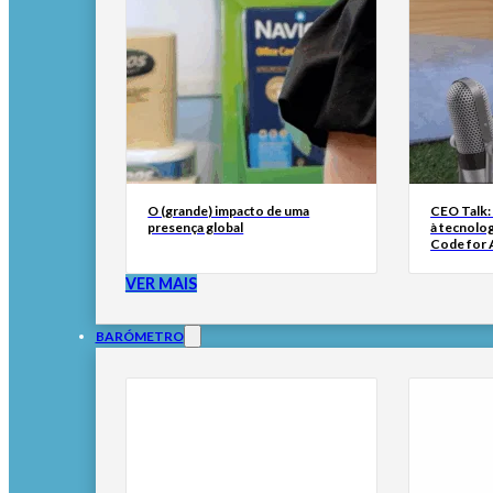
O (grande) impacto de uma
CEO Talk:
presença global
à tecnolog
Code for A
VER MAIS
BARÓMETRO