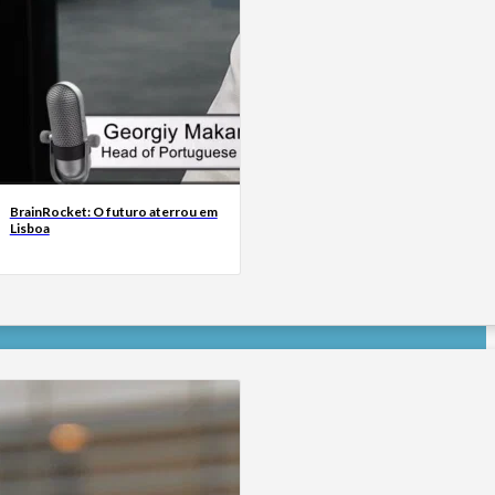
BrainRocket: O futuro aterrou em
Lisboa