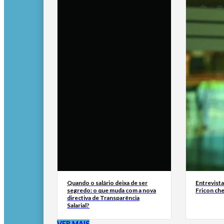
Quando o salário deixa de ser
Entrevist
segredo: o que muda com a nova
Fricon ch
directiva de Transparência
Salarial?
VER MAIS