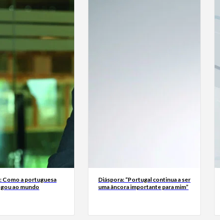
a: Como a portuguesa
Diáspora: “Portugal continua a ser
egou ao mundo
uma âncora importante para mim”