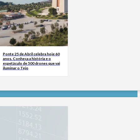
Ponte 25 de Abril celebra hoje 60
anos. Conheça a história e o
espetáculo de 500 drones que vai
iluminar o Tejo