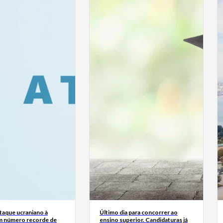
taque ucraniano à
Último dia para concorrer ao
m número recorde de
ensino superior. Candidaturas já