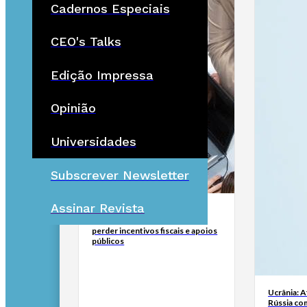
Cadernos Especiais
CEO's Talks
Edição Impressa
Opinião
Universidades
Subscrever Newsletter
Assinar Revista
Empresas reincidentes em
discriminação salarial podem
perder incentivos fiscais e apoios
públicos
Ucrânia: A
Rússia co