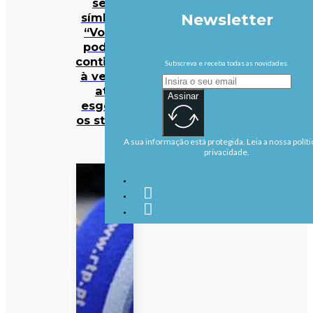
sem
símbolo
Newsletter
“Volta”
podem
continuar
Subscreva e receba todas as novidades.
à venda
até
Assinar
esgotar
os stocks
A sua informação está protegida. Leia a nossa políti
privacidade.