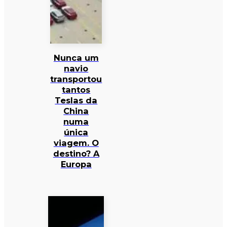
Nunca um
navio
transportou
tantos
Teslas da
China
numa
única
viagem. O
destino? A
Europa