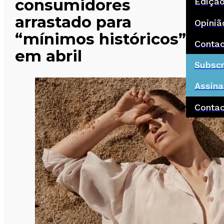
consumidores
Ediçã
arrastado para
Opiniã
“mínimos históricos”
Conta
em abril
Subscr
Assina
Conta