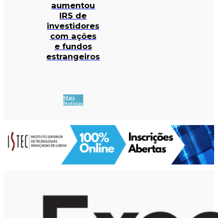
aumentou
IRS de
investidores
com ações
e fundos
estrangeiros
Mais
Notícias