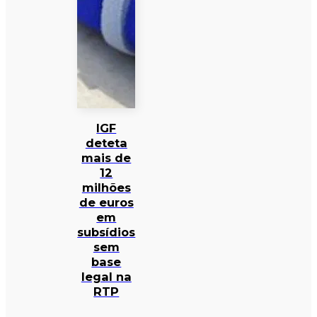
IGF
deteta
mais de
12
milhões
de euros
em
subsídios
sem
base
legal na
RTP