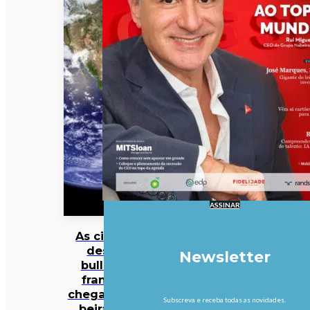
ASSINAR
As cinzas
deste
Newsletter
bulldog
francês
chegaram à
Subscreva e receba todas as novidades.
beira do