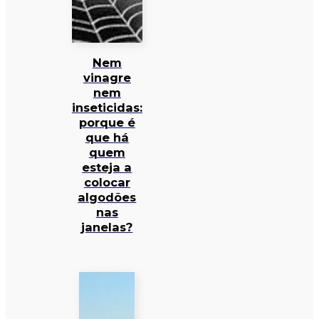
Nem
vinagre
nem
inseticidas:
porque é
que há
quem
esteja a
colocar
algodões
nas
janelas?