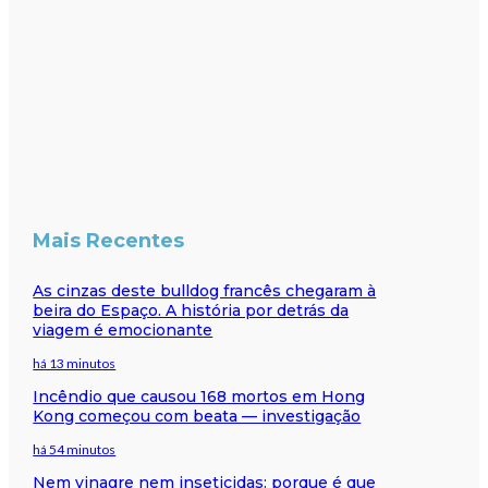
Mais Recentes
As cinzas deste bulldog francês chegaram à
beira do Espaço. A história por detrás da
viagem é emocionante
há 13 minutos
Incêndio que causou 168 mortos em Hong
Kong começou com beata — investigação
há 54 minutos
Nem vinagre nem inseticidas: porque é que