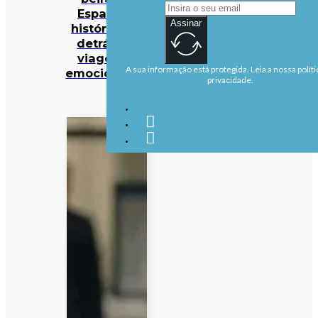
Espaço. A
Assinar
história por
detrás da
viagem é
A sua informação está protegida. Leia a nossa políti
emocionante
privacidade.