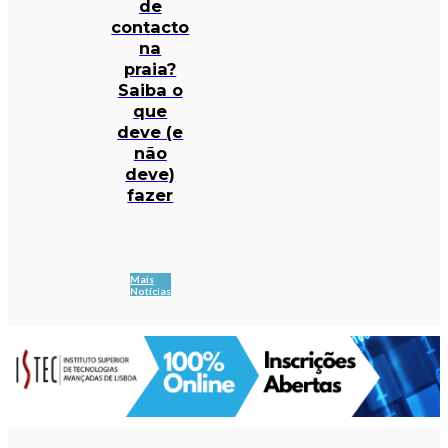
de
contacto
na
praia?
Saiba o
que
deve (e
não
deve)
fazer
Mais
Notícias