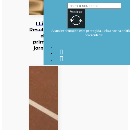
Assinar
I Liga:
Resultados
A sua informação está protegida. Leia a nossa políti
da
privacidade.
primeira
jornada