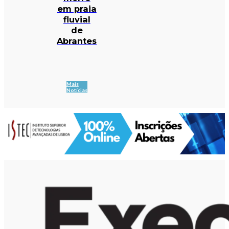
em praia
fluvial
de
Abrantes
Mais
Notícias