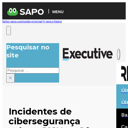
MENU
Saltar para o conteúdo principal
Ir para o footer
Pesquisar no
site
Pesquisar
×
Úl
Úl
Incidentes de
Ba
cibersegurança
Ca