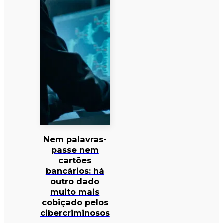
Nem palavras-
passe nem
cartões
bancários: há
outro dado
muito mais
cobiçado pelos
cibercriminosos