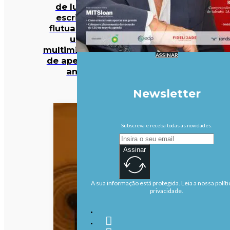
de luxo: o
escritório
flutuante de
um
multimilionário
ASSINAR
de apenas 27
anos
Newsletter
Subscreva e receba todas as novidades.
Assinar
A sua informação está protegida. Leia a nossa políti
privacidade.