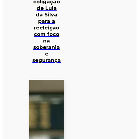
coligação
de Lula
da Silva
para a
reeleição
com foco
na
soberania
e
segurança