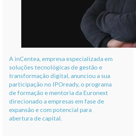
A inCentea, empresa especializada em
soluções tecnológicas de gestão e
transformação digital, anunciou a sua
participação no IPOready, o programa
de formação e mentoria da Euronext
direcionado a empresas em fase de
expansão e com potencial para
abertura de capital.