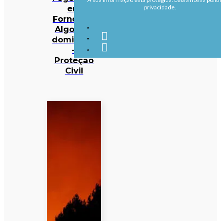
em
privacidade.
Fornos de
Algodres
dominado
–
Proteção
Civil