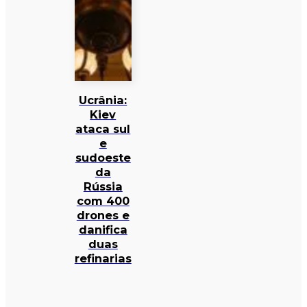
Ucrânia:
Kiev
ataca sul
e
sudoeste
da
Rússia
com 400
drones e
danifica
duas
refinarias