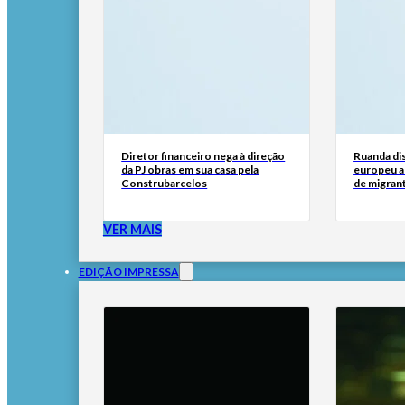
Diretor financeiro nega à direção
Ruanda di
da PJ obras em sua casa pela
europeu a
Construbarcelos
de migran
VER MAIS
EDIÇÃO IMPRESSA