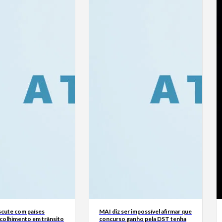
scute com países
MAI diz ser impossível afirmar que
colhimento em trânsito
concurso ganho pela DST tenha