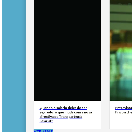
Quando o salário deixa de ser
Entrevist
segredo: o que muda com a nova
Fricon ch
directiva de Transparência
Salarial?
VER MAIS