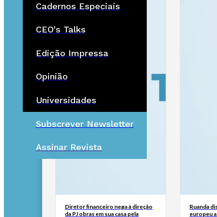
Cadernos Especiais
CEO's Talks
Edição Impressa
Opinião
Universidades
Subscrever Newsletter
Assinar Revista
Diretor financeiro nega à direção
Ruanda di
da PJ obras em sua casa pela
europeu a