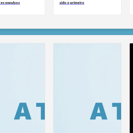
tes expulsos
sido o primeiro