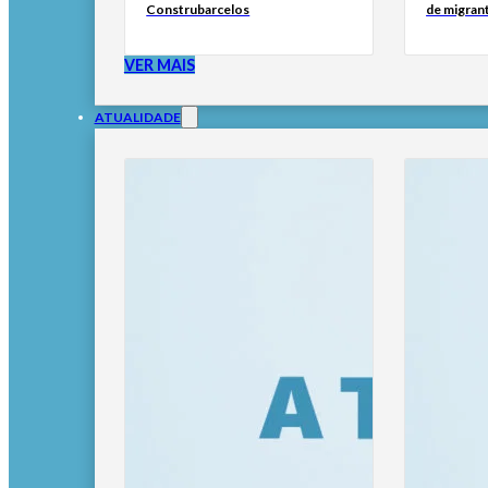
Construbarcelos
de migran
VER MAIS
ATUALIDADE