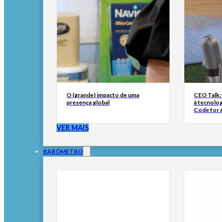
O (grande) impacto de uma
CEO Talk:
presença global
à tecnolog
Code for A
VER MAIS
BARÓMETRO