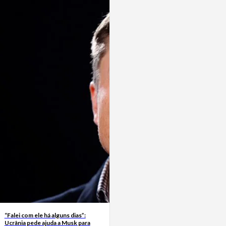
“Falei com ele há alguns dias”:
Ucrânia pede ajuda a Musk para