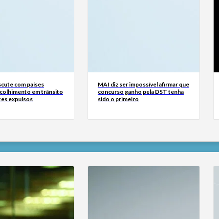
scute com países
MAI diz ser impossível afirmar que
colhimento em trânsito
concurso ganho pela DST tenha
tes expulsos
sido o primeiro