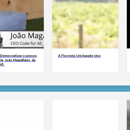
 Democratizar o acesso
A Floresta: Um legado vivo
ia, João Magalhães, da
ll_