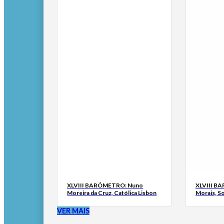
XLVIII BARÓMETRO: Nuno
XLVIII B
Moreira da Cruz, Católica Lisbon
Morais, S
VER MAIS