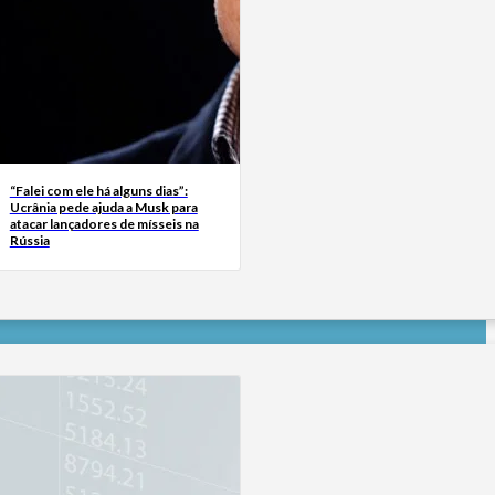
“Falei com ele há alguns dias”:
Ucrânia pede ajuda a Musk para
atacar lançadores de mísseis na
Rússia