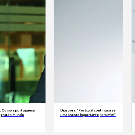
a: Como a portuguesa
Diáspora: “Portugal continua a ser
egou ao mundo
uma âncora importante para mim”