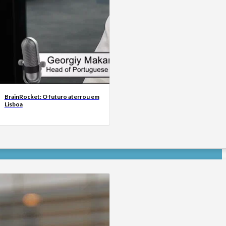
BrainRocket: O futuro aterrou em
Lisboa