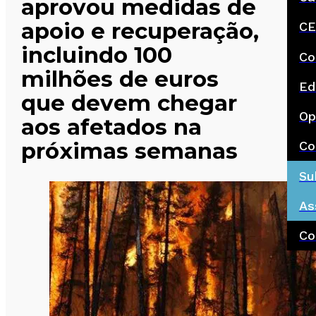
aprovou medidas de
apoio e recuperação,
CE
incluindo 100
Co
milhões de euros
Ed
que devem chegar
Op
aos afetados na
próximas semanas
Co
Su
As
Co