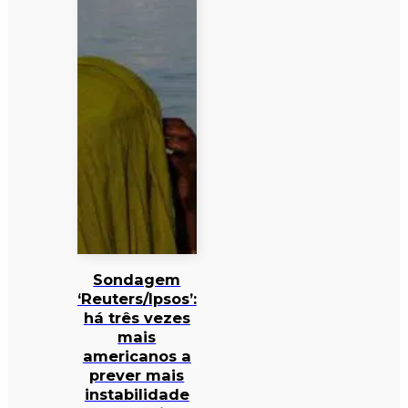
Sondagem
‘Reuters/Ipsos’:
há três vezes
mais
americanos a
prever mais
instabilidade