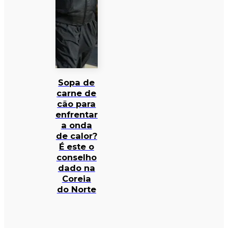
Sopa de
carne de
cão para
enfrentar
a onda
de calor?
É este o
conselho
dado na
Coreia
do Norte