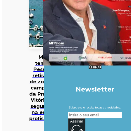
Mau
tempo:
ASSINAR
Pessoas
retiradas
de zona de
campismo
Newsletter
da Praia da
Vitória em
segurança
Subscreva e receba todas as novidades.
na escola
profissional
Assinar