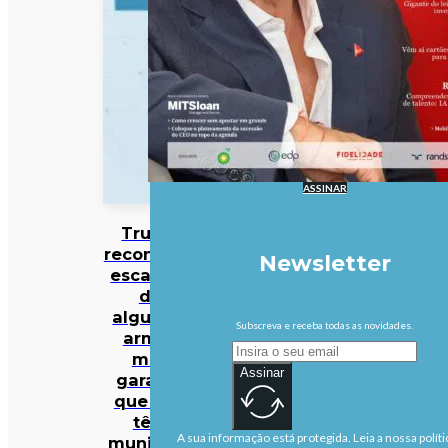
ASSINAR
Trump
reconhece
Newsletter
escassez
de
algumas
Subscreva e receba todas as novidades.
armas
mas
Assinar
garante
que EUA
têm
A sua informação está protegida. Leia a nossa políti
munições