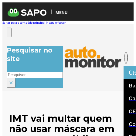
MENU
Saltar para o conteúdo principal
Ir para o footer
Pesquisar no
site
Úl
Pesquisar
×
Ba
Ca
CE
IMT vai multar quem
Co
não usar máscara em