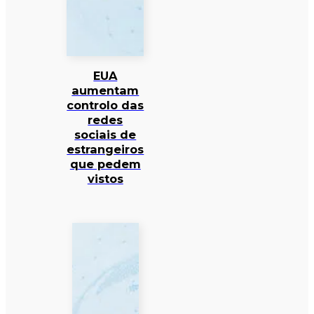
EUA
aumentam
controlo das
redes
sociais de
estrangeiros
que pedem
vistos