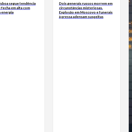
Lisboa segue tendência
Dois generais russos morrem em
 fecha em alta com
circunstâncias misteriosas.
a energia
Explosão em Moscovo e funerais
à pressa adensam suspeitas