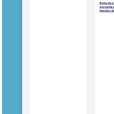
Bolsa de 
europeia e
impulso d