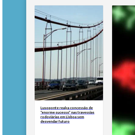
Lusoponte realça concessão de
“enorme sucesso” nas travessias
rodoviárias em Lisboa sem
desvendar futuro