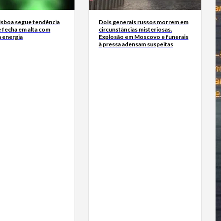
Lisboa segue tendência
Dois generais russos morrem em
 fecha em alta com
circunstâncias misteriosas.
a energia
Explosão em Moscovo e funerais
à pressa adensam suspeitas