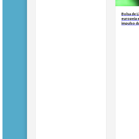
Bolsa de 
europeia e
impulso d