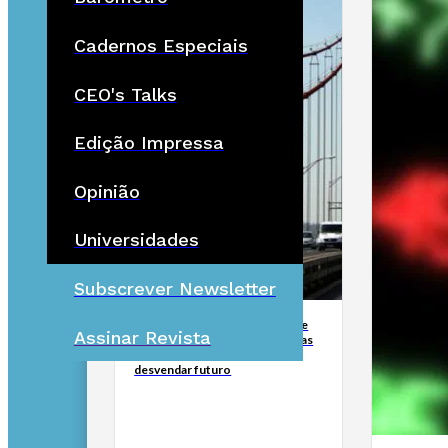
Cadernos Especiais
CEO's Talks
Edição Impressa
Opinião
Universidades
Subscrever Newsletter
Lusoponte realça concessão de
Assinar Revista
“enorme sucesso” nas travessias
rodoviárias em Lisboa sem
desvendar futuro