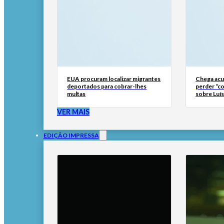
EUA procuram localizar migrantes
Chega ac
deportados para cobrar-lhes
perder “co
multas
sobre Luí
VER MAIS
EDIÇÃO IMPRESSA