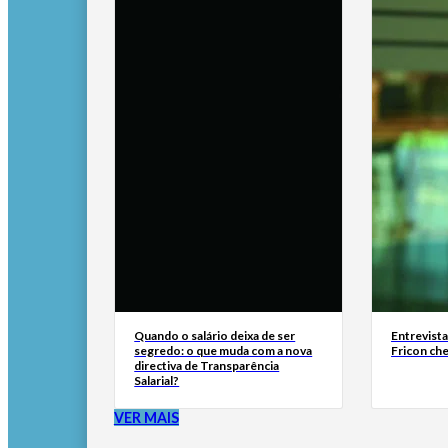
Quando o salário deixa de ser
Entrevist
segredo: o que muda com a nova
Fricon ch
directiva de Transparência
Salarial?
VER MAIS