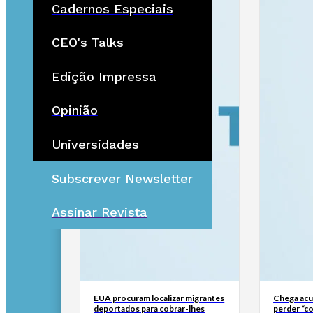
Cadernos Especiais
CEO's Talks
Edição Impressa
Opinião
Universidades
Subscrever Newsletter
Assinar Revista
EUA procuram localizar migrantes
Chega ac
deportados para cobrar-lhes
perder “co