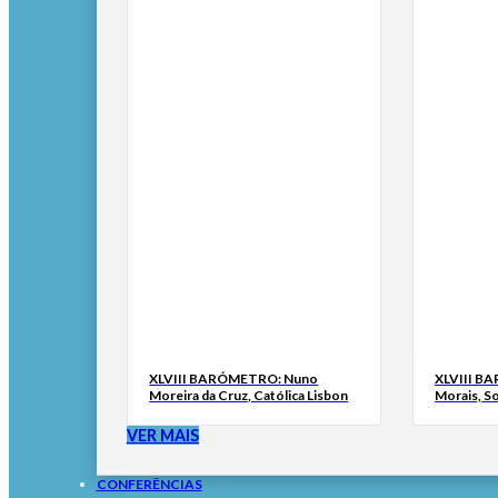
XLVIII BARÓMETRO: Nuno
XLVIII B
Moreira da Cruz, Católica Lisbon
Morais, S
VER MAIS
CONFERÊNCIAS