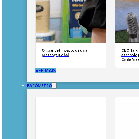
O (grande) impacto de uma
CEO Talk:
presença global
à tecnolog
Code for A
VER MAIS
BARÓMETRO