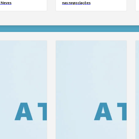
s Neves
nas negociações