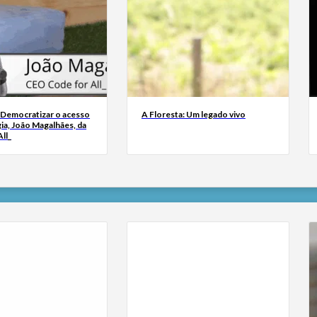
 Democratizar o acesso
A Floresta: Um legado vivo
ia, João Magalhães, da
ll_