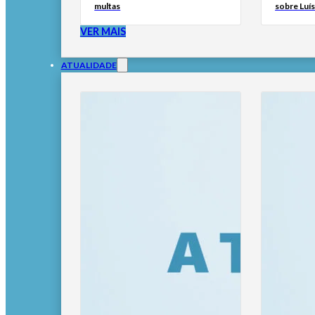
multas
sobre Luí
VER MAIS
ATUALIDADE