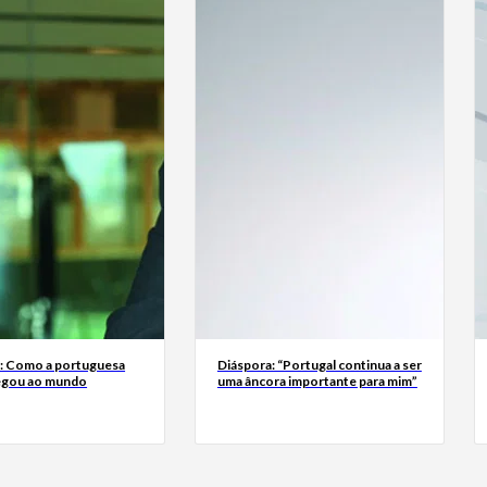
a: Como a portuguesa
Diáspora: “Portugal continua a ser
egou ao mundo
uma âncora importante para mim”