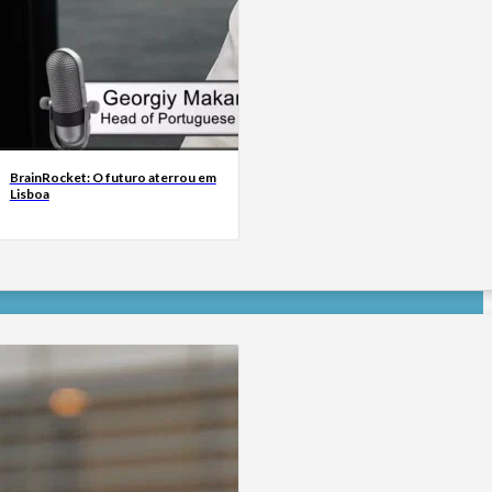
BrainRocket: O futuro aterrou em
Lisboa