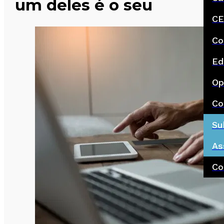
um deles é o seu
CE
Co
Ed
Op
Co
Su
As
Co