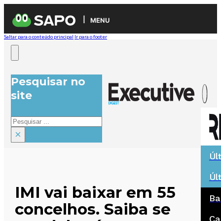
MENU
Saltar para o conteúdo principal
Ir para o footer
Pesquisar no
site
Pesquisar
×
Úl
Úl
IMI vai baixar em 55
Ba
concelhos. Saiba se
Ca