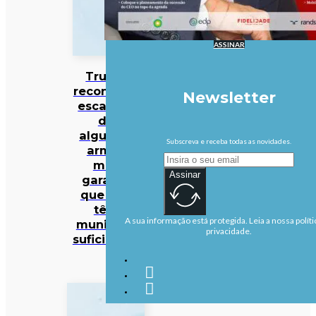
ASSINAR
Trump
reconhece
Newsletter
escassez
de
algumas
Subscreva e receba todas as novidades.
armas
mas
Assinar
garante
que EUA
têm
A sua informação está protegida. Leia a nossa políti
munições
privacidade.
suficientes