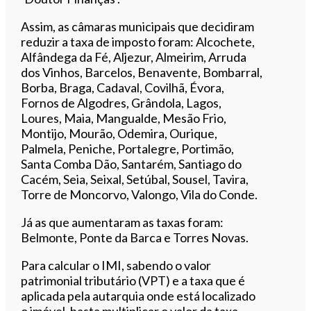
Assim, as câmaras municipais que decidiram
reduzir a taxa de imposto foram: Alcochete,
Alfândega da Fé, Aljezur, Almeirim, Arruda
dos Vinhos, Barcelos, Benavente, Bombarral,
Borba, Braga, Cadaval, Covilhã, Évora,
Fornos de Algodres, Grândola, Lagos,
Loures, Maia, Mangualde, Mesão Frio,
Montijo, Mourão, Odemira, Ourique,
Palmela, Peniche, Portalegre, Portimão,
Santa Comba Dão, Santarém, Santiago do
Cacém, Seia, Seixal, Setúbal, Sousel, Tavira,
Torre de Moncorvo, Valongo, Vila do Conde.
Já as que aumentaram as taxas foram:
Belmonte, Ponte da Barca e Torres Novas.
Para calcular o IMI, sabendo o valor
patrimonial tributário (VPT) e a taxa que é
aplicada pela autarquia onde está localizado
o imóvel, basta multiplicar o valor da taxa