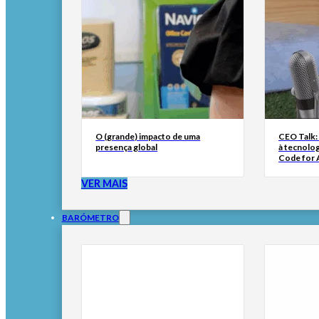
O (grande) impacto de uma
CEO Talk:
presença global
à tecnolog
Code for A
VER MAIS
BARÓMETRO