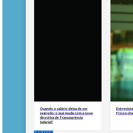
Quando o salário deixa de ser
Entrevist
segredo: o que muda com a nova
Fricon ch
directiva de Transparência
Salarial?
VER MAIS