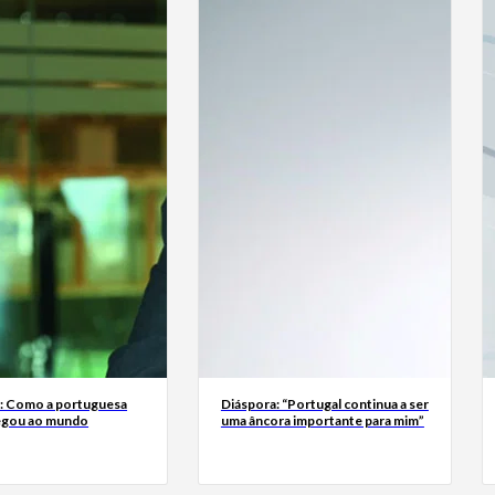
a: Como a portuguesa
Diáspora: “Portugal continua a ser
egou ao mundo
uma âncora importante para mim”