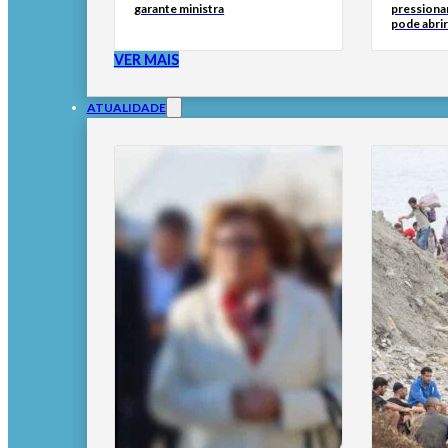
garante ministra
pressionar
pode abri
VER MAIS
ATUALIDADE