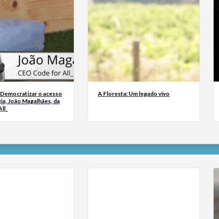
 Democratizar o acesso
A Floresta: Um legado vivo
ia, João Magalhães, da
ll_