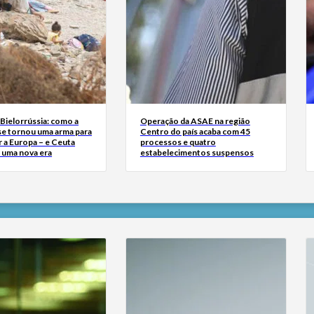
Bielorrússia: como a
Operação da ASAE na região
se tornou uma arma para
Centro do país acaba com 45
 a Europa – e Ceuta
processos e quatro
r uma nova era
estabelecimentos suspensos