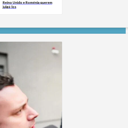
Reino Unido e Roménia querem
julgá-los