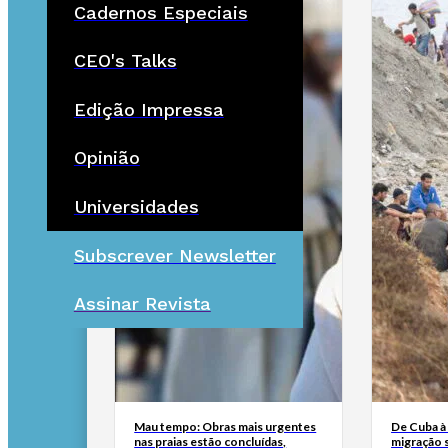
Cadernos Especiais
CEO's Talks
Edição Impressa
Opinião
Universidades
Subscrever Newsletter
Assinar Revista
Mau tempo: Obras mais urgentes
De Cuba à 
nas praias estão concluídas,
migração 