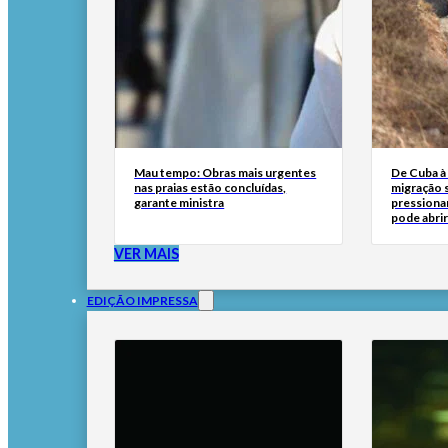
Mau tempo: Obras mais urgentes
De Cuba à 
nas praias estão concluídas,
migração 
garante ministra
pressionar
pode abri
VER MAIS
EDIÇÃO IMPRESSA