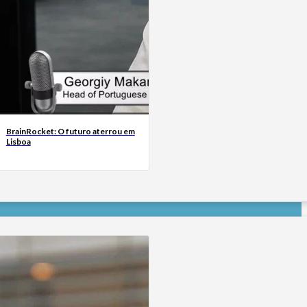
BrainRocket: O futuro aterrou em
Lisboa