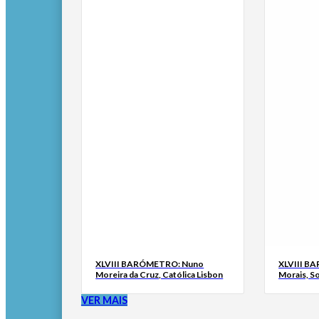
XLVIII BARÓMETRO: Nuno
XLVIII B
Moreira da Cruz, Católica Lisbon
Morais, S
VER MAIS