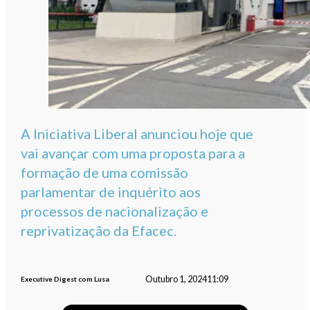
A Iniciativa Liberal anunciou hoje que
vai avançar com uma proposta para a
formação de uma comissão
parlamentar de inquérito aos
processos de nacionalização e
reprivatização da Efacec.
Outubro 1, 2024
11:09
Executive Digest com Lusa