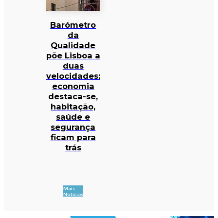
Barómetro
da
Qualidade
põe Lisboa a
duas
velocidades:
economia
destaca-se,
habitação,
saúde e
segurança
ficam para
trás
Mais
Notícias