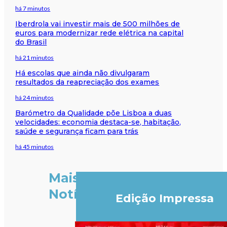
há 7 minutos
Iberdrola vai investir mais de 500 milhões de
euros para modernizar rede elétrica na capital
do Brasil
há 21 minutos
Há escolas que ainda não divulgaram
resultados da reapreciação dos exames
há 24 minutos
Barómetro da Qualidade põe Lisboa a duas
velocidades: economia destaca-se, habitação,
saúde e segurança ficam para trás
há 45 minutos
Mais
Notícias
Edição Impressa