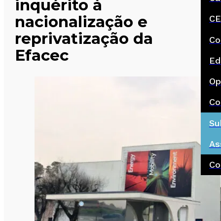
inquérito à
nacionalização e
CE
reprivatização da
Co
Efacec
Ed
Op
Co
Su
As
Co