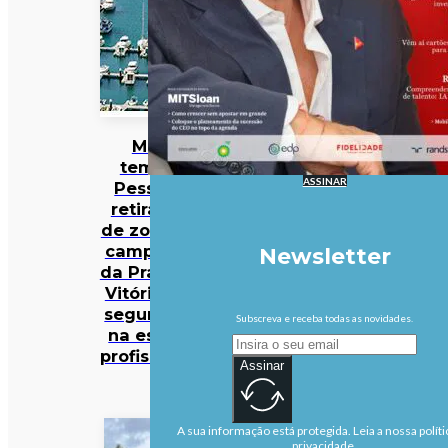
Mau
tempo:
ASSINAR
Pessoas
retiradas
de zona de
campismo
Newsletter
da Praia da
Vitória em
segurança
Subscreva e receba todas as novidades.
na escola
profissional
Assinar
A sua informação está protegida. Leia a nossa políti
privacidade.