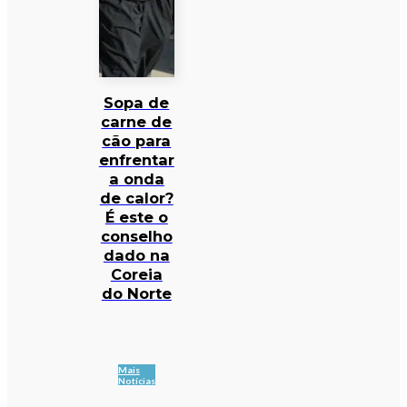
Sopa de
carne de
cão para
enfrentar
a onda
de calor?
É este o
conselho
dado na
Coreia
do Norte
Mais
Notícias