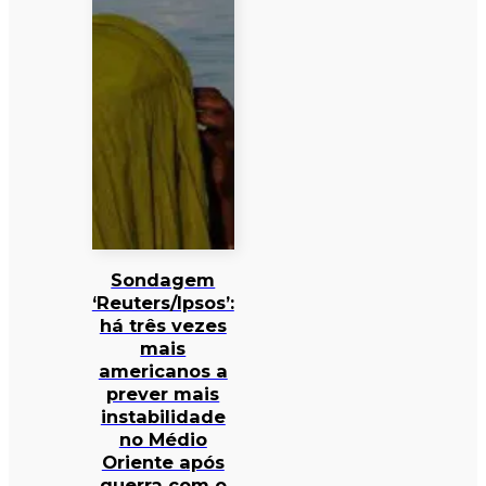
Sondagem
‘Reuters/Ipsos’:
há três vezes
mais
americanos a
prever mais
instabilidade
no Médio
Oriente após
guerra com o