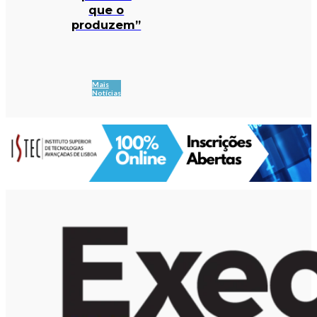
que o
produzem”
Mais
Notícias