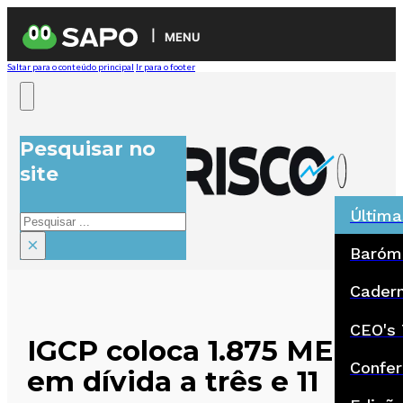
MENU
Saltar para o conteúdo principal
Ir para o footer
Pesquisar no
site
Última
Pesquisar
×
Baróm
Cadern
CEO's 
IGCP coloca 1.875 ME
Confer
em dívida a três e 11