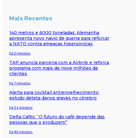
Mais Recentes
140 metros e 6000 toneladas: Alemanha
apresenta novo navio de guerra para reforçar
a NATO contra ameaças hipersónicas
há 2 minutos
TAP anuncia parceria com a Airbnb e reforça
programa com mais de nove milhões de
clientes
há 7 minutos
Alerta para cocktail antienvelhecimento:
estudo deteta danos graves no cérebro
há 31 minutos
Delta Cafés: “O futuro do café depende das
pessoas que o produzem”
há 43 minutos