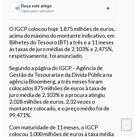
Ouça este artigo
Clique para reproduzir
O IGCP colocou hoje 1.875 milhões de euros,
acima do máximo do montante indicativo, em
Bilhetes do Tesouro (BT) a três e a 11 meses
0:00
/
2:24
às taxas de juro médias de 2,103% e 2,475%,
respetivamente, foi anunciado.
Segundo a página do IGCP – Agência de
Gestão da Tesouraria e da Dívida Pública na
agência Bloomberg, a três meses foram
colocados 875 milhões de euros à taxa de
juro média de 2,103% e a procura atingiu
2.028 milhões de euros, 2,32 vezes o
montante colocado, e o preço médio foi de
99,471%.
Com maturidade de 11 meses, o IGCP
colocou 1.000 milhões de euros à taxa média