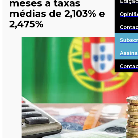
meses a taxas
Ediçã
médias de 2,103% e
Opiniã
2,475%
Conta
Subscr
Assina
Conta