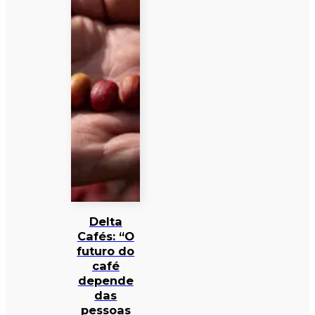
Delta
Cafés: “O
futuro do
café
depende
das
pessoas