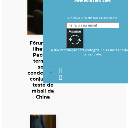
Newsletter
Subscreva e receba todas as novidades.
Assinar
Fórum das
Ilhas do
A sua informação está protegida. Leia a nossa políti
Pacífico
privacidade.
termina
sem
condenação
conjunta a
teste de
míssil da
China