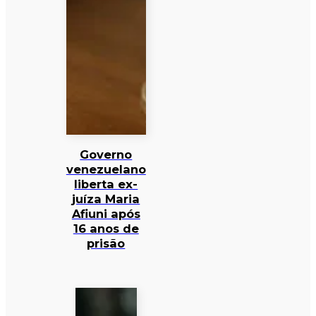
Governo
venezuelano
liberta ex-
juíza Maria
Afiuni após
16 anos de
prisão