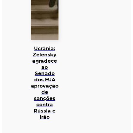
Ucrânia:
Zelensky
agradece
ao
Senado
dos EUA
aprovação
de
sanções
contra
Rússia e
Irão