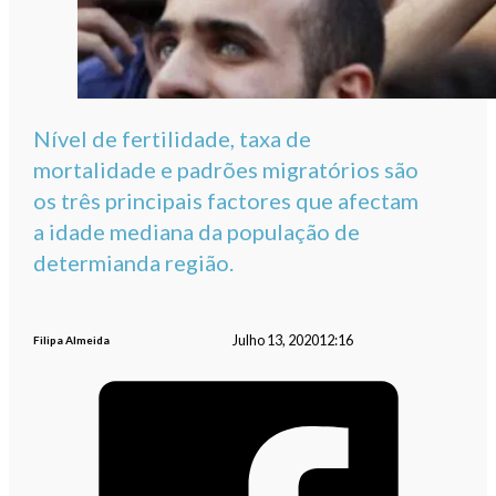
Nível de fertilidade, taxa de
mortalidade e padrões migratórios são
os três principais factores que afectam
a idade mediana da população de
determianda região.
Julho 13, 2020
12:16
Filipa Almeida