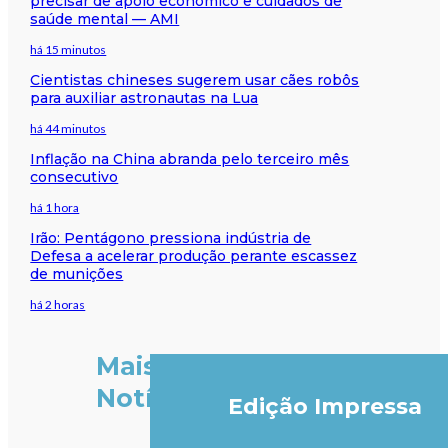
precisar de apoio económico e cuidados de
saúde mental — AMI
há 15 minutos
Cientistas chineses sugerem usar cães robôs
para auxiliar astronautas na Lua
há 44 minutos
Inflação na China abranda pelo terceiro mês
consecutivo
há 1 hora
Irão: Pentágono pressiona indústria de
Defesa a acelerar produção perante escassez
de munições
há 2 horas
Mais
Notícias
Edição Impressa