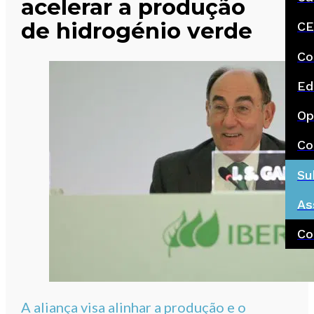
acelerar a produção
de hidrogénio verde
CE
Co
Ed
Op
Co
Su
As
Co
A aliança visa alinhar a produção e o