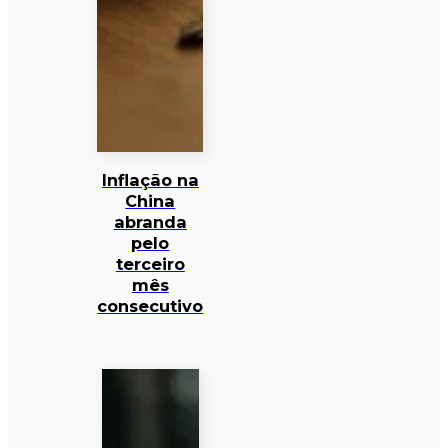
Inflação na
China
abranda
pelo
terceiro
mês
consecutivo