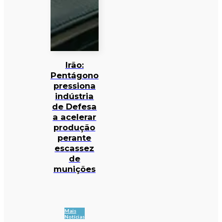
Irão:
Pentágono
pressiona
indústria
de Defesa
a acelerar
produção
perante
escassez
de
munições
Mais
Notícias