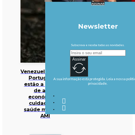
ASSINAR
Newsletter
Subscreva e receba todas as novidades.
Assinar
Venezuela/Sismos:
Portugueses
A sua informação está protegida. Leia a nossa políti
estão a precisar
privacidade.
de apoio
económico e
cuidados de
saúde mental —
AMI