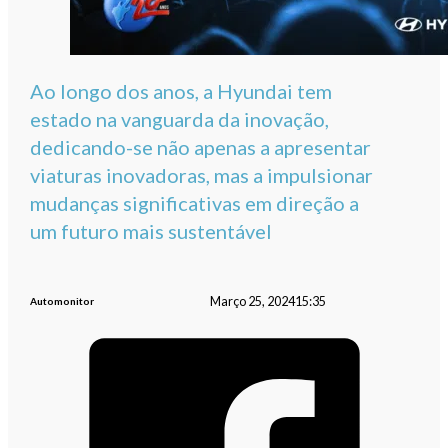
Ao longo dos anos, a Hyundai tem
estado na vanguarda da inovação,
dedicando-se não apenas a apresentar
viaturas inovadoras, mas a impulsionar
mudanças significativas em direção a
um futuro mais sustentável
Março 25, 2024
15:35
Automonitor