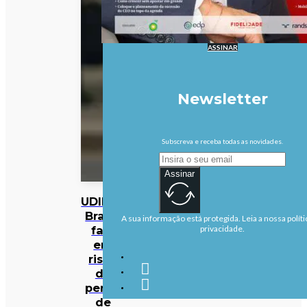
ASSINAR
Newsletter
Subscreva e receba todas as novidades.
Assinar
UDIPSS
Braga
A sua informação está protegida. Leia a nossa políti
fala
privacidade.
em
risco
de
perda
de