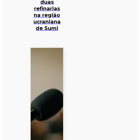
duas
refinarias
na região
ucraniana
de Sumi