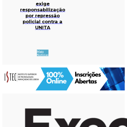
exige
responsabilização
por repressão
policial contra a
UNITA
Mais
Notícias