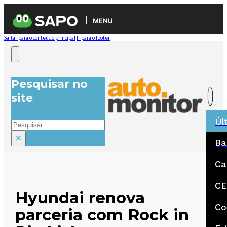
MENU
Saltar para o conteúdo principal
Ir para o footer
Pesquisar no
site
Úl
Pesquisar
×
Ba
Ca
CE
Hyundai renova
Co
parceria com Rock in