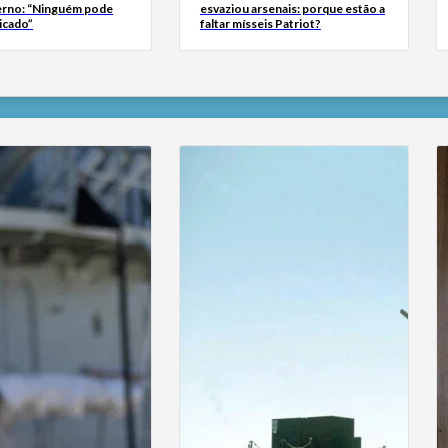
erno: “Ninguém pode
esvaziou arsenais: porque estão a
icado”
faltar mísseis Patriot?