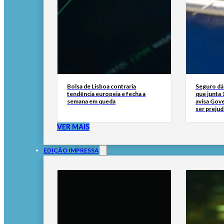
Bolsa de Lisboa contraria
Seguro dá 
tendência europeia e fecha a
que junta 
semana em queda
avisa Gov
ser prejud
VER MAIS
EDIÇÃO IMPRESSA