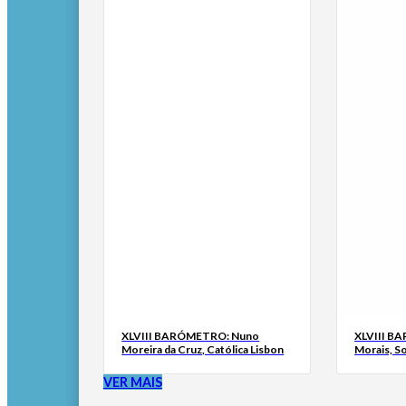
XLVIII BARÓMETRO: Nuno
XLVIII B
Moreira da Cruz, Católica Lisbon
Morais, S
VER MAIS