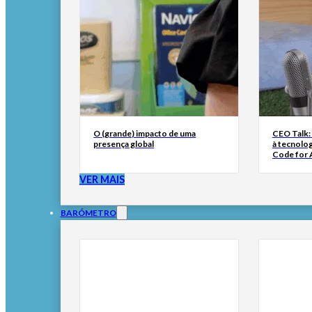
O (grande) impacto de uma
CEO Talk:
presença global
à tecnolog
Code for A
VER MAIS
BARÓMETRO