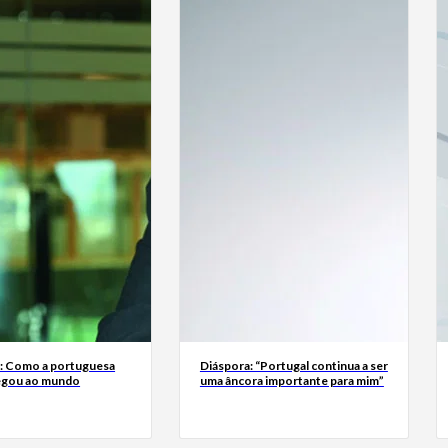
a: Como a portuguesa
Diáspora: “Portugal continua a ser
egou ao mundo
uma âncora importante para mim”