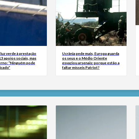
luz verde à prestação
Ucrânia pede mais, Europa guarda
13 apoios sociais, mas
os seus e o Médio Oriente
erno: “Ninguém pode
esvaziou arsenais: porque estão a
icado”
faltar mísseis Patriot?