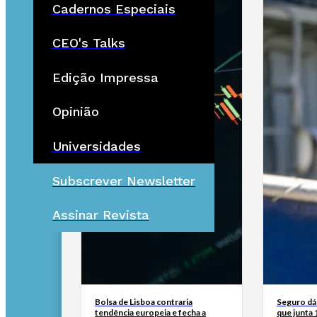
Cadernos Especiais
CEO's Talks
Edição Impressa
Opinião
Universidades
Subscrever Newsletter
Assinar Revista
Bolsa de Lisboa contraria
Seguro dá 
tendência europeia e fecha a
que junta 