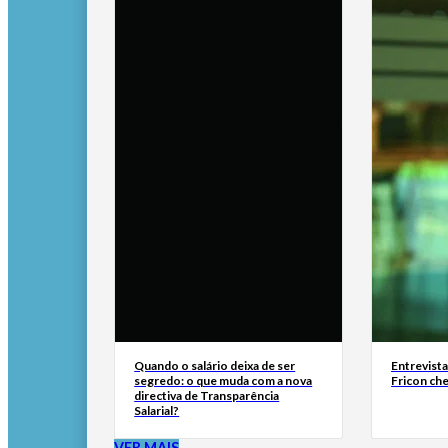
Quando o salário deixa de ser
Entrevist
segredo: o que muda com a nova
Fricon ch
directiva de Transparência
Salarial?
VER MAIS