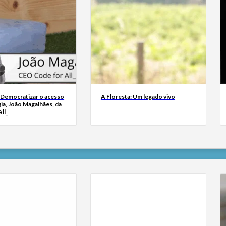
 Democratizar o acesso
A Floresta: Um legado vivo
ia, João Magalhães, da
ll_