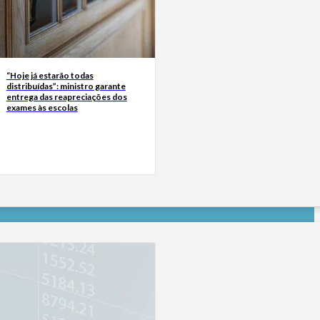
“Hoje já estarão todas
distribuídas”: ministro garante
entrega das reapreciações dos
exames às escolas