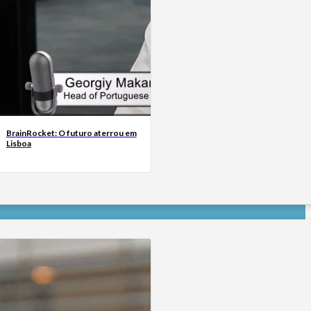
BrainRocket: O futuro aterrou em
Lisboa