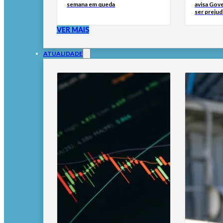
semana em queda
avisa Gov
ser prejud
VER MAIS
ATUALIDADE