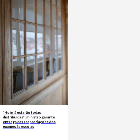
“Hoje já estarão todas
distribuídas”: ministro garante
entrega das reapreciações dos
exames às escolas