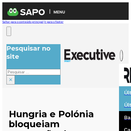
MENU
Saltar para o conteúdo principal
Ir para o footer
Pesquisar no
site
Pesquisar
×
Úl
Úl
Hungria e Polónia
Ba
bloqueiam
Ca