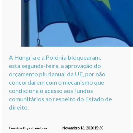
A Hungria e a Polónia bloquearam,
esta segunda-feira, a aprovação do
orçamento plurianual da UE, por não
concordarem com o mecanismo que
condiciona o acesso aos fundos
comunitários ao respeito do Estado de
direito.
Novembro 16, 2020
15:30
Executive Digest com Lusa