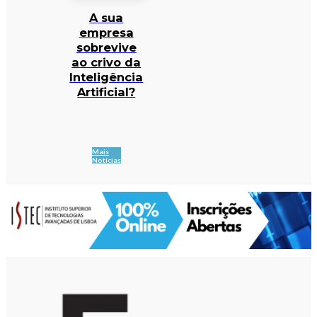
A sua
empresa
sobrevive
ao crivo da
Inteligência
Artificial?
Mais
Notícias