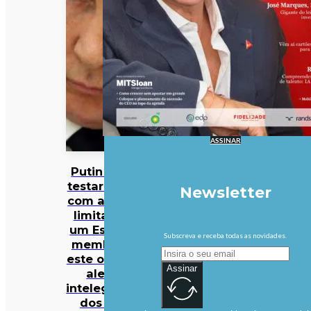
ASSINAR
Putin pode
testar NATO
Newsletter
com ataque
limitado a
um Estado-
Subscreva e receba todas as novidades.
membro já
este outono,
Assinar
alerta
intelegência
dos EUA