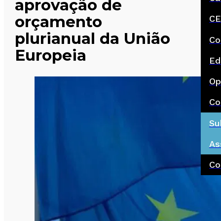
aprovação de
orçamento
CE
plurianual da União
Co
Europeia
Ed
Op
Co
Su
As
Co