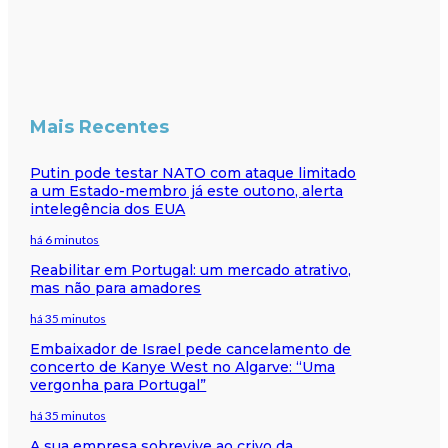
Mais Recentes
Putin pode testar NATO com ataque limitado
a um Estado-membro já este outono, alerta
intelegência dos EUA
há 6 minutos
Reabilitar em Portugal: um mercado atrativo,
mas não para amadores
há 35 minutos
Embaixador de Israel pede cancelamento de
concerto de Kanye West no Algarve: “Uma
vergonha para Portugal”
há 35 minutos
A sua empresa sobrevive ao crivo da