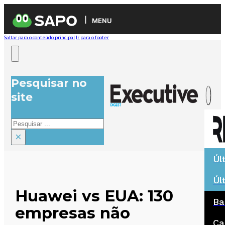
MENU
Saltar para o conteúdo principal
Ir para o footer
Pesquisar no
site
Pesquisar
×
Úl
Úl
Huawei vs EUA: 130
Ba
empresas não
Ca