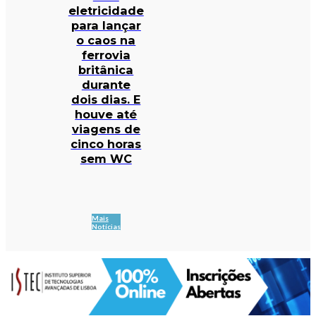
eletricidade
para lançar
o caos na
ferrovia
britânica
durante
dois dias. E
houve até
viagens de
cinco horas
sem WC
Mais
Notícias