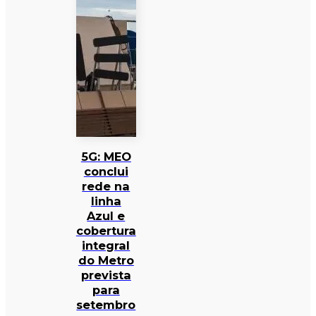
5G: MEO
conclui
rede na
linha
Azul e
cobertura
integral
do Metro
prevista
para
setembro