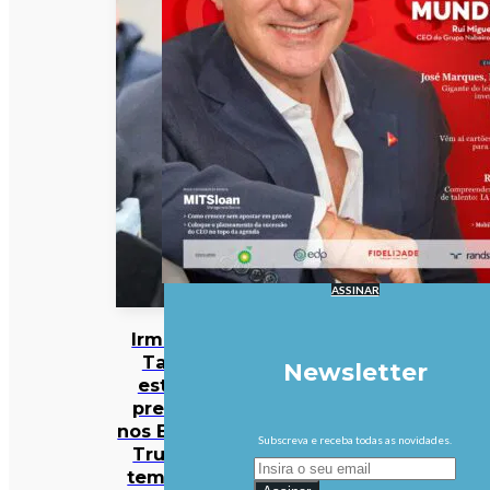
ASSINAR
Irmãos
Tate
Newsletter
estão
presos
nos EUA e
Subscreva e receba todas as novidades.
Trump
tem um