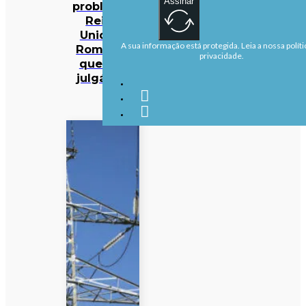
Assinar
problema:
Reino
Unido e
A sua informação está protegida. Leia a nossa políti
Roménia
privacidade.
querem
julgá-los