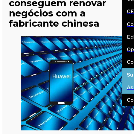
conseguem renovar
negócios com a
CE
fabricante chinesa
Co
Ed
Op
Co
Su
As
Co