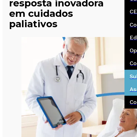
resposta inovadora
em cuidados
CE
paliativos
Co
Ed
Op
Co
Su
As
Co