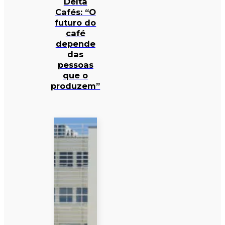
Delta
Cafés: “O
futuro do
café
depende
das
pessoas
que o
produzem”