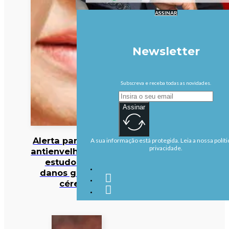
ASSINAR
Newsletter
Subscreva e receba todas as novidades.
Assinar
Alerta para cocktail
A sua informação está protegida. Leia a nossa políti
privacidade.
antienvelhecimento:
estudo deteta
danos graves no
cérebro